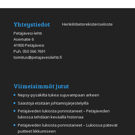
Yhteystiedot
Henkilötietorekisteriseloste
Petäjävesi-lehti
Asematie 6
41900 Petäjävesi
Puh.
050 366 7691
toimitus@petajavesilehti.fi
Viimeisimmät jutut
Nepsy-pysäkiltä tukea sujuvampaan arkeen
Säästöjä etsitään johtamisjärjestelyillä
Petäjäveden lukiosta ponnistaneet – Petäjäveden
lukiossa tehdään keväällä historiaa
Petäjäveden lukiosta ponnistaneet – Lukiossa pätevät
puitteet liikkumiseen