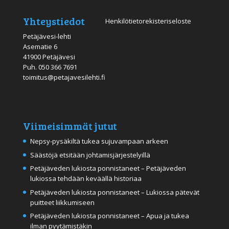
Yhteystiedot
Henkilötietorekisteriseloste
Petäjävesi-lehti
Asematie 6
41900 Petäjävesi
Puh.
050 366 7691
toimitus@petajavesilehti.fi
Viimeisimmät jutut
Nepsy-pysäkiltä tukea sujuvampaan arkeen
Säästöjä etsitään johtamisjärjestelyillä
Petäjäveden lukiosta ponnistaneet – Petäjäveden
lukiossa tehdään keväällä historiaa
Petäjäveden lukiosta ponnistaneet – Lukiossa pätevät
puitteet liikkumiseen
Petäjäveden lukiosta ponnistaneet – Apua ja tukea
ilman pyytämistäkin