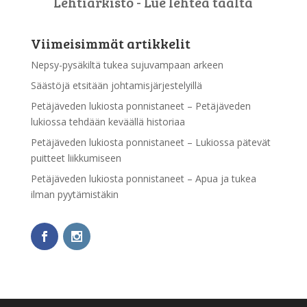
Lehtiarkisto - Lue lehteä täältä
Viimeisimmät artikkelit
Nepsy-pysäkiltä tukea sujuvampaan arkeen
Säästöjä etsitään johtamisjärjestelyillä
Petäjäveden lukiosta ponnistaneet – Petäjäveden
lukiossa tehdään keväällä historiaa
Petäjäveden lukiosta ponnistaneet – Lukiossa pätevät
puitteet liikkumiseen
Petäjäveden lukiosta ponnistaneet – Apua ja tukea
ilman pyytämistäkin