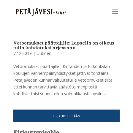
Vetoomukset päättäjille: Lapsella on oikeus
tulla kohdatuksi arjessaan
7.12.2019
|
Uutinen
Vetoomukset päättäjille Kintauden ja Kirkonkylän
koulujen vanhempainyhdistykset jättivät torstaina
Petäjäveden kunnanvaltuutetuille vetoomukset siitä,
ettei kunnan tarvittavia säästötoimenpiteitä
kohdistettaisi suunnitellun voimakkaasti lapsiin –...
KIRJAUDU SISÄÄN
Kirjautumisohje