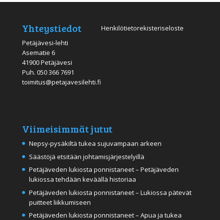
Yhteystiedot
Henkilötietorekisteriseloste
Petäjävesi-lehti
Asematie 6
41900 Petäjävesi
Puh.
050 366 7691
toimitus@petajavesilehti.fi
Viimeisimmät jutut
Nepsy-pysäkiltä tukea sujuvampaan arkeen
Säästöjä etsitään johtamisjärjestelyillä
Petäjäveden lukiosta ponnistaneet – Petäjäveden
lukiossa tehdään keväällä historiaa
Petäjäveden lukiosta ponnistaneet – Lukiossa pätevät
puitteet liikkumiseen
Petäjäveden lukiosta ponnistaneet – Apua ja tukea