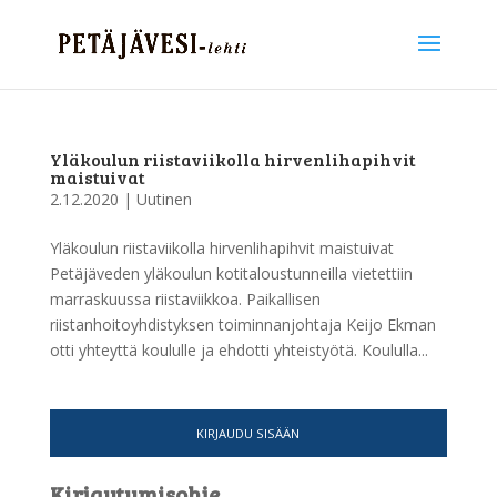
Yläkoulun riistaviikolla hirvenlihapihvit
maistuivat
2.12.2020
|
Uutinen
Yläkoulun riistaviikolla hirvenlihapihvit maistuivat
Petäjäveden yläkoulun kotitaloustunneilla vietettiin
marraskuussa riistaviikkoa. Paikallisen
riistanhoitoyhdistyksen toiminnanjohtaja Keijo Ekman
otti yhteyttä koululle ja ehdotti yhteistyötä. Koululla...
KIRJAUDU SISÄÄN
Kirjautumisohje