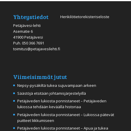
Yhteystiedot
Henkilötietorekisteriseloste
Petäjävesi-lehti
Asematie 6
41900 Petäjävesi
Puh.
050 366 7691
toimitus@petajavesilehti.fi
Viimeisimmät jutut
Nepsy-pysäkiltä tukea sujuvampaan arkeen
Säästöjä etsitään johtamisjärjestelyillä
Petäjäveden lukiosta ponnistaneet – Petäjäveden
lukiossa tehdään keväällä historiaa
Petäjäveden lukiosta ponnistaneet – Lukiossa pätevät
puitteet liikkumiseen
Petäjäveden lukiosta ponnistaneet – Apua ja tukea