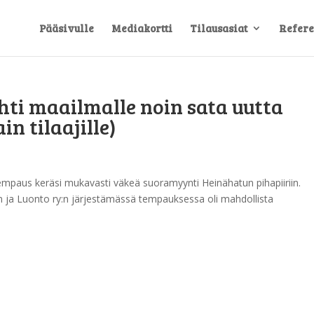
Pääsivulle
Mediakortti
Tilausasiat
Refere
ti maailmalle noin sata uutta
n tilaajille)
mpaus keräsi mukavasti väkeä suoramyynti Heinähatun pihapiiriin.
n ja Luonto ry:n järjestämässä tempauksessa oli mahdollista