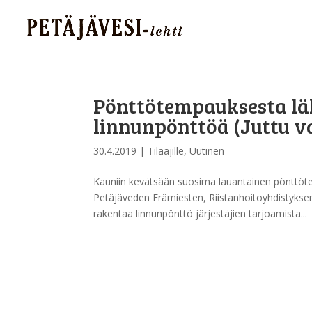
Pönttötempauksesta läh
linnunpönttöä (Juttu vai
30.4.2019
|
Tilaajille
,
Uutinen
Kauniin kevätsään suosima lauantainen pönttöte
Petäjäveden Erämiesten, Riistanhoitoyhdistykse
rakentaa linnunpönttö järjestäjien tarjoamista...