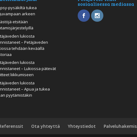
sosiaalisessa mediassa
psy-pysäkiltä tukea
juvampaan arkeen
ästöjä etsitään
htamisjärjestelyillä
täjäveden lukiosta
nnistaneet – Petäjäveden
kiossa tehdään keväällä
storiaa
täjäveden lukiosta
nnistaneet – Lukiossa pätevät
itteet liikkumiseen
täjäveden lukiosta
nnistaneet – Apua ja tukea
man pyytämistäkin
Referenssit
Ota yhteyttä
Yhteystiedot
Palveluhakemis