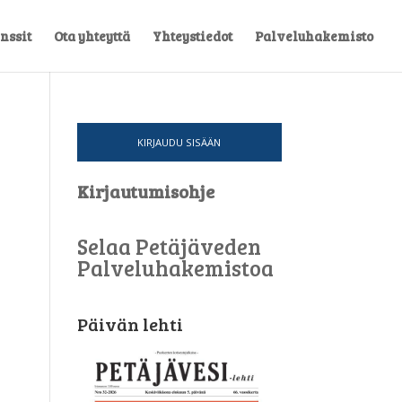
nssit
Ota yhteyttä
Yhteystiedot
Palveluhakemisto
KIRJAUDU SISÄÄN
Kirjautumisohje
Selaa Petäjäveden
Palveluhakemistoa
Päivän lehti