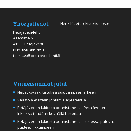
Yhteystiedot
Henkilötietorekisteriseloste
Petäjävesi-lehti
Asematie 6
41900 Petäjävesi
Puh.
050 366 7691
toimitus@petajavesilehti.fi
Viimeisimmät jutut
Nepsy-pysäkiltä tukea sujuvampaan arkeen
Säästöjä etsitään johtamisjärjestelyillä
Petäjäveden lukiosta ponnistaneet – Petäjäveden
lukiossa tehdään keväällä historiaa
Petäjäveden lukiosta ponnistaneet – Lukiossa pätevät
puitteet liikkumiseen