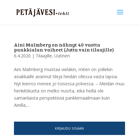
Aini Malmberg on nähnyt 40 vuotta
pankkialan vaiheet (Juttu vain tilaajille)
6.4.2020
|
Tilaajille
,
Uutinen
Aini Malmberg muistaa vieläkin, miten on joillekin
asiakkaille avannut tilejä heidän ollessa vasta lapsia.
Nyt kierros menee jo toisessa polvessa. – Meidän muu
henkilökunta on melko nuorta, eikä heillä ole
samanlaista perspektiiviä pankkimaailmaan kuin
Ainilla,...
KIRJAUDU SISÄÄN