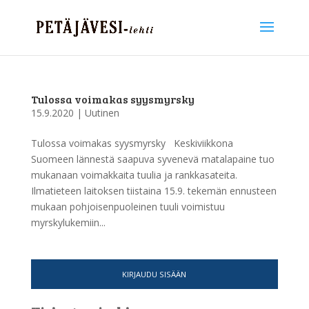
Tulossa voimakas syysmyrsky
15.9.2020
|
Uutinen
Tulossa voimakas syysmyrsky Keskiviikkona
Suomeen lännestä saapuva syvenevä matalapaine tuo
mukanaan voimakkaita tuulia ja rankkasateita.
Ilmatieteen laitoksen tiistaina 15.9. tekemän ennusteen
mukaan pohjoisenpuoleinen tuuli voimistuu
myrskylukemiin...
KIRJAUDU SISÄÄN