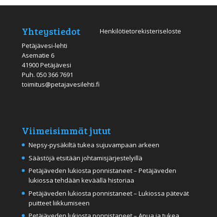
Yhteystiedot
Henkilötietorekisteriseloste
Petäjävesi-lehti
Asematie 6
41900 Petäjävesi
Puh.
050 366 7691
toimitus@petajavesilehti.fi
Viimeisimmät jutut
Nepsy-pysäkiltä tukea sujuvampaan arkeen
Säästöjä etsitään johtamisjärjestelyillä
Petäjäveden lukiosta ponnistaneet – Petäjäveden
lukiossa tehdään keväällä historiaa
Petäjäveden lukiosta ponnistaneet – Lukiossa pätevät
puitteet liikkumiseen
Petäjäveden lukiosta ponnistaneet – Apua ja tukea