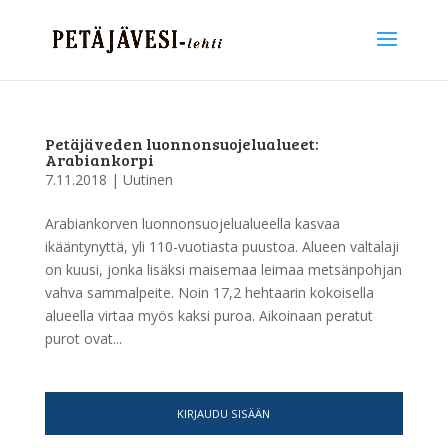
Petäjäveden luonnonsuojelualueet:
Arabiankorpi
7.11.2018
|
Uutinen
Arabiankorven luonnonsuojelualueella kasvaa
ikääntynyttä, yli 110-vuotiasta puustoa. Alueen valtalaji
on kuusi, jonka lisäksi maisemaa leimaa metsänpohjan
vahva sammalpeite. Noin 17,2 hehtaarin kokoisella
alueella virtaa myös kaksi puroa. Aikoinaan peratut
purot ovat...
KIRJAUDU SISÄÄN