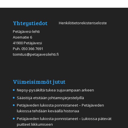
Yhteystiedot
Henkilötietorekisteriseloste
Petäjävesi-lehti
Asematie 6
41900 Petäjävesi
Puh.
050 366 7691
toimitus@petajavesilehti.fi
Viimeisimmät jutut
Nepsy-pysäkiltä tukea sujuvampaan arkeen
Säästöjä etsitään johtamisjärjestelyillä
Petäjäveden lukiosta ponnistaneet – Petäjäveden
lukiossa tehdään keväällä historiaa
Petäjäveden lukiosta ponnistaneet – Lukiossa pätevät
puitteet liikkumiseen