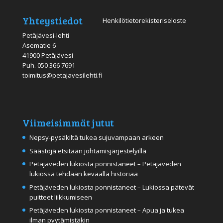
Yhteystiedot
Henkilötietorekisteriseloste
Petäjävesi-lehti
Asematie 6
41900 Petäjävesi
Puh.
050 366 7691
toimitus@petajavesilehti.fi
Viimeisimmät jutut
Nepsy-pysäkiltä tukea sujuvampaan arkeen
Säästöjä etsitään johtamisjärjestelyillä
Petäjäveden lukiosta ponnistaneet – Petäjäveden
lukiossa tehdään keväällä historiaa
Petäjäveden lukiosta ponnistaneet – Lukiossa pätevät
puitteet liikkumiseen
Petäjäveden lukiosta ponnistaneet – Apua ja tukea
ilman pyytämistäkin