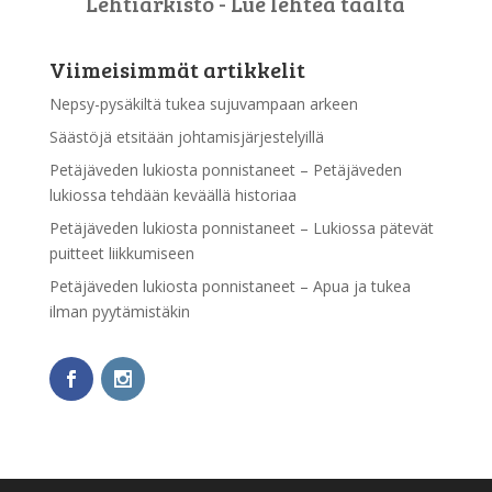
Lehtiarkisto - Lue lehteä täältä
Viimeisimmät artikkelit
Nepsy-pysäkiltä tukea sujuvampaan arkeen
Säästöjä etsitään johtamisjärjestelyillä
Petäjäveden lukiosta ponnistaneet – Petäjäveden
lukiossa tehdään keväällä historiaa
Petäjäveden lukiosta ponnistaneet – Lukiossa pätevät
puitteet liikkumiseen
Petäjäveden lukiosta ponnistaneet – Apua ja tukea
ilman pyytämistäkin