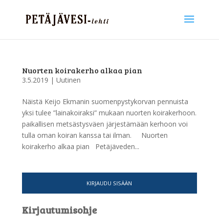
Nuorten koirakerho alkaa pian
3.5.2019
|
Uutinen
Näistä Keijo Ekmanin suomenpystykorvan pennuista
yksi tulee ”lainakoiraksi” mukaan nuorten koirakerhoon.
paikallisen metsästysväen järjestämään kerhoon voi
tulla oman koiran kanssa tai ilman. Nuorten
koirakerho alkaa pian Petäjäveden...
KIRJAUDU SISÄÄN
Kirjautumisohje