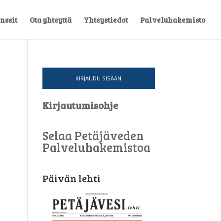
nssit
Ota yhteyttä
Yhteystiedot
Palveluhakemisto
KIRJAUDU SISÄÄN
Kirjautumisohje
Selaa Petäjäveden
Palveluhakemistoa
Päivän lehti