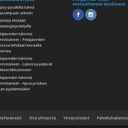
sosiaalisessa mediassa
psy-pysäkiltä tukea
juvampaan arkeen
ästöjä etsitään
htamisjärjestelyillä
täjäveden lukiosta
nnistaneet – Petäjäveden
kiossa tehdään keväällä
storiaa
täjäveden lukiosta
nnistaneet – Lukiossa pätevät
itteet liikkumiseen
täjäveden lukiosta
nnistaneet – Apua ja tukea
man pyytämistäkin
Referenssit
Ota yhteyttä
Yhteystiedot
Palveluhakemis