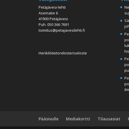
Petäjävesi-lehti
Ne
Asematie 6
su
41900 Petäjävesi
Sä
Puh.
050 366 7691
jo
toimitus@petajavesilehti.fi
Pe
po
lu
hi
Henkilötietorekisteriseloste
Pe
po
pu
Pe
po
il
Pääsivulle
Mediakortti
Tilausasiat