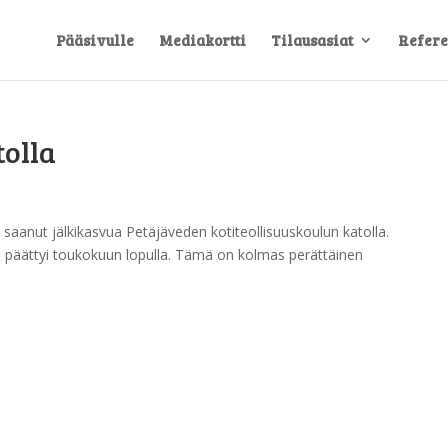
Pääsivulle
Mediakortti
Tilausasiat
Refere
tolla
saanut jälkikasvua Petäjäveden kotiteollisuuskoulun katolla.
a päättyi toukokuun lopulla. Tämä on kolmas perättäinen