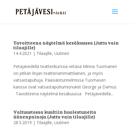
Tavoitteena näytelmä kesäkuussa (Juttu vain
tilaajille)
14.4.2021
|
Tilaajille
,
Uutinen
Petäjävedellä teatterikurssia vetävä Minna Tuomanen
on pitkän linjan teatteriammattilainen, ja myös
vatsastapuhuja. Pääsiäistunnelmissa Tuomasen
kanssa ovat vatsastapuhumisnuket George ja Damus.
Tavoitteena näytelmä kesäkuussa Petäjävedellä...
Valtuustossa kuultiin huolestuneita
äänenpainoja (Juttu vain tilaajille)
28.5.2019
|
Tilaajille
,
Uutinen