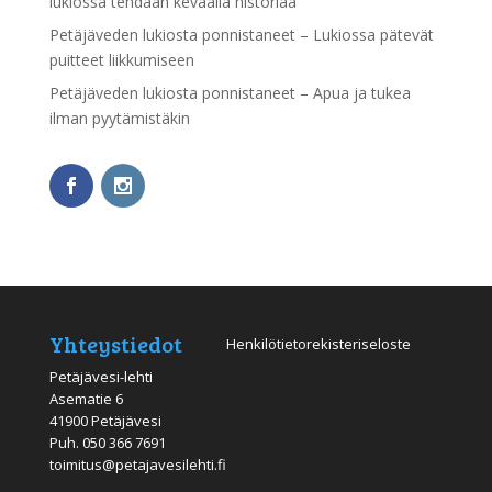
lukiossa tehdään keväällä historiaa
Petäjäveden lukiosta ponnistaneet – Lukiossa pätevät
puitteet liikkumiseen
Petäjäveden lukiosta ponnistaneet – Apua ja tukea
ilman pyytämistäkin
Yhteystiedot
Henkilötietorekisteriseloste
Petäjävesi-lehti
Asematie 6
41900 Petäjävesi
Puh.
050 366 7691
toimitus@petajavesilehti.fi