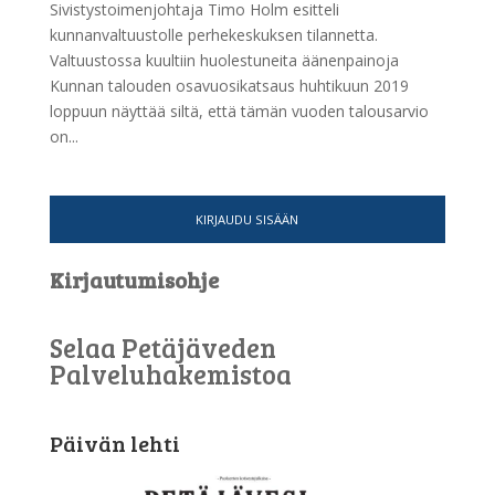
Sivistystoimenjohtaja Timo Holm esitteli
kunnanvaltuustolle perhekeskuksen tilannetta.
Valtuustossa kuultiin huolestuneita äänenpainoja
Kunnan talouden osavuosikatsaus huhtikuun 2019
loppuun näyttää siltä, että tämän vuoden talousarvio
on...
KIRJAUDU SISÄÄN
Kirjautumisohje
Selaa Petäjäveden
Palveluhakemistoa
Päivän lehti