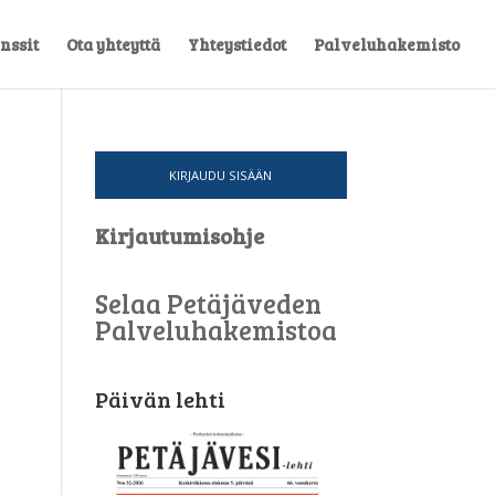
nssit
Ota yhteyttä
Yhteystiedot
Palveluhakemisto
KIRJAUDU SISÄÄN
Kirjautumisohje
Selaa Petäjäveden
Palveluhakemistoa
Päivän lehti