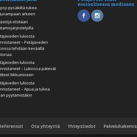
sosiaalisessa mediassa
psy-pysäkiltä tukea
juvampaan arkeen
ästöjä etsitään
htamisjärjestelyillä
täjäveden lukiosta
nnistaneet – Petäjäveden
kiossa tehdään keväällä
storiaa
täjäveden lukiosta
nnistaneet – Lukiossa pätevät
itteet liikkumiseen
täjäveden lukiosta
nnistaneet – Apua ja tukea
man pyytämistäkin
Referenssit
Ota yhteyttä
Yhteystiedot
Palveluhakemis