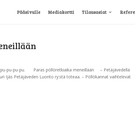
Pääsivulle
Mediakortti
Tilausasiat
Refere
eneillään
, pu-pu-pu-pu. Paras pöllöretkiaika meneillään – Petäjävedellä
auri Ijäs Petäjäveden Luonto ry:stä toteaa. – Pöllökannat vaihtelevat