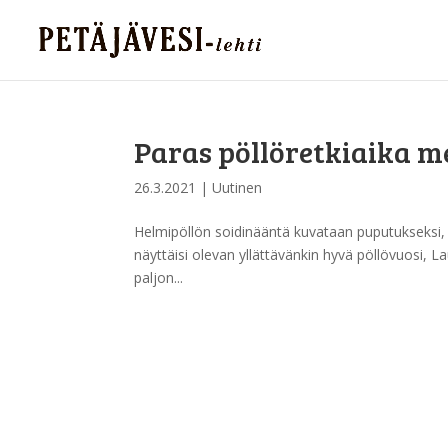
Paras pöllöretkiaika m
26.3.2021
|
Uutinen
Helmipöllön soidinääntä kuvataan puputukseksi
näyttäisi olevan yllättävänkin hyvä pöllövuosi, L
paljon...