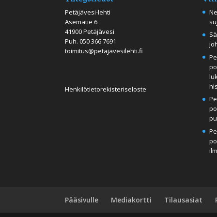
Petäjävesi-lehti
Ne
Asematie 6
su
41900 Petäjävesi
Sä
Puh.
050 366 7691
jo
toimitus@petajavesilehti.fi
Pe
po
lu
hi
Henkilötietorekisteriseloste
Pe
po
pu
Pe
po
il
Pääsivulle
Mediakortti
Tilausasiat