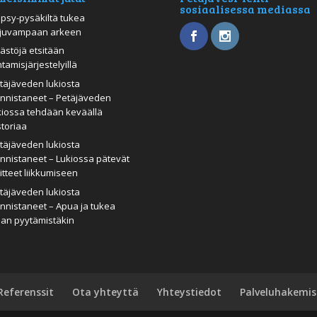
sosiaalisessa mediassa
psy-pysäkiltä tukea
juvampaan arkeen
ästöjä etsitään
htamisjärjestelyillä
täjäveden lukiosta
nnistaneet – Petäjäveden
kiossa tehdään keväällä
storiaa
täjäveden lukiosta
nnistaneet – Lukiossa pätevät
itteet liikkumiseen
täjäveden lukiosta
nnistaneet – Apua ja tukea
man pyytämistäkin
Referenssit
Ota yhteyttä
Yhteystiedot
Palveluhakemis