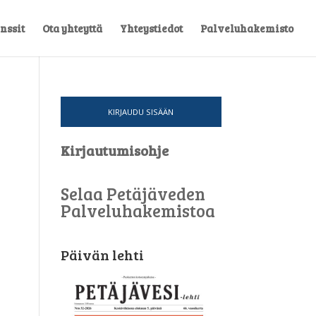
nssit
Ota yhteyttä
Yhteystiedot
Palveluhakemisto
KIRJAUDU SISÄÄN
Kirjautumisohje
Selaa Petäjäveden
Palveluhakemistoa
Päivän lehti