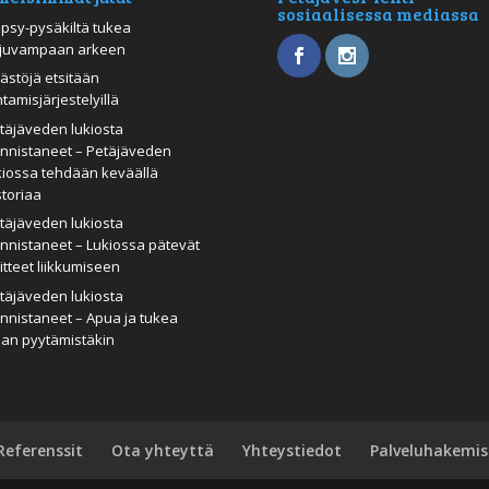
sosiaalisessa mediassa
psy-pysäkiltä tukea
juvampaan arkeen
ästöjä etsitään
htamisjärjestelyillä
täjäveden lukiosta
nnistaneet – Petäjäveden
kiossa tehdään keväällä
storiaa
täjäveden lukiosta
nnistaneet – Lukiossa pätevät
itteet liikkumiseen
täjäveden lukiosta
nnistaneet – Apua ja tukea
man pyytämistäkin
Referenssit
Ota yhteyttä
Yhteystiedot
Palveluhakemis