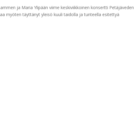
mmen ja Maria Ylipään viime keskiviikkoinen konsertti Petäjäveden
aa myöten täyttänyt yleisö kuuli taidolla ja tunteella esitettyä