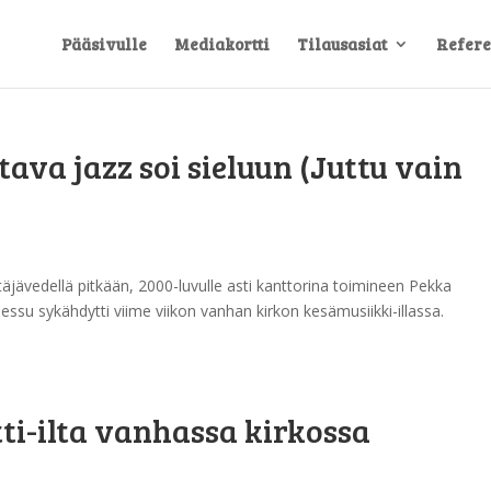
Pääsivulle
Mediakortti
Tilausasiat
Refere
ava jazz soi sieluun (Juttu vain
äjävedellä pitkään, 2000-luvulle asti kanttorina toimineen Pekka
su sykähdytti viime viikon vanhan kirkon kesämusiikki-illassa.
ti-ilta vanhassa kirkossa