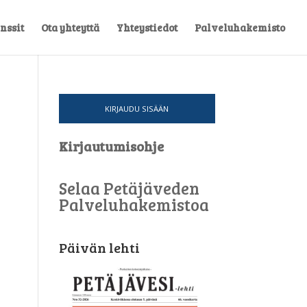
nssit
Ota yhteyttä
Yhteystiedot
Palveluhakemisto
KIRJAUDU SISÄÄN
Kirjautumisohje
Selaa Petäjäveden
Palveluhakemistoa
Päivän lehti