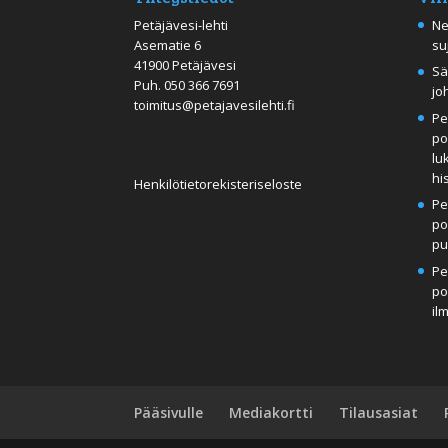
Petäjävesi-lehti
Ne
Asematie 6
su
41900 Petäjävesi
Sä
Puh.
050 366 7691
jo
toimitus@petajavesilehti.fi
Pe
po
lu
hi
Henkilötietorekisteriseloste
Pe
po
pu
Pe
po
il
Pääsivulle
Mediakortti
Tilausasiat