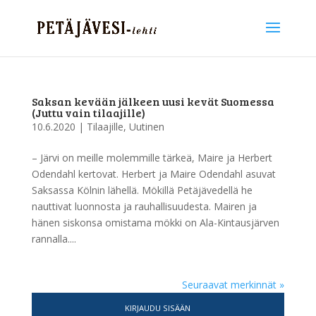
Saksan kevään jälkeen uusi kevät Suomessa
(Juttu vain tilaajille)
10.6.2020
|
Tilaajille
,
Uutinen
– Järvi on meille molemmille tärkeä, Maire ja Herbert
Odendahl kertovat. Herbert ja Maire Odendahl asuvat
Saksassa Kölnin lähellä. Mökillä Petäjävedellä he
nauttivat luonnosta ja rauhallisuudesta. Mairen ja
hänen siskonsa omistama mökki on Ala-Kintausjärven
rannalla....
Seuraavat merkinnät »
KIRJAUDU SISÄÄN