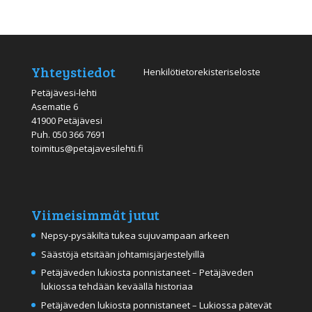
Yhteystiedot
Henkilötietorekisteriseloste
Petäjävesi-lehti
Asematie 6
41900 Petäjävesi
Puh.
050 366 7691
toimitus@petajavesilehti.fi
Viimeisimmät jutut
Nepsy-pysäkiltä tukea sujuvampaan arkeen
Säästöjä etsitään johtamisjärjestelyillä
Petäjäveden lukiosta ponnistaneet – Petäjäveden
lukiossa tehdään keväällä historiaa
Petäjäveden lukiosta ponnistaneet – Lukiossa pätevät