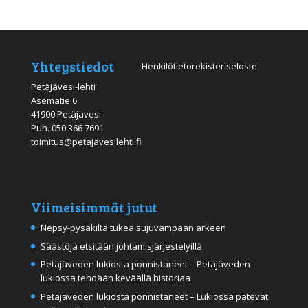
Yhteystiedot
Henkilötietorekisteriseloste
Petäjävesi-lehti
Asematie 6
41900 Petäjävesi
Puh.
050 366 7691
toimitus@petajavesilehti.fi
Viimeisimmät jutut
Nepsy-pysäkiltä tukea sujuvampaan arkeen
Säästöjä etsitään johtamisjärjestelyillä
Petäjäveden lukiosta ponnistaneet – Petäjäveden
lukiossa tehdään keväällä historiaa
Petäjäveden lukiosta ponnistaneet – Lukiossa pätevät