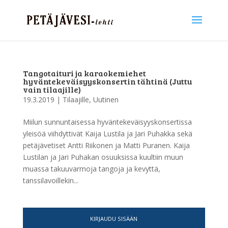
Tangotaituri ja karaokemiehet
hyväntekeväisyyskonsertin tähtinä (Juttu
vain tilaajille)
19.3.2019
|
Tilaajille
,
Uutinen
Miilun sunnuntaisessa hyväntekeväisyyskonsertissa
yleisöä viihdyttivät Kaija Lustila ja Jari Puhakka sekä
petäjävetiset Antti Riikonen ja Matti Puranen. Kaija
Lustilan ja Jari Puhakan osuuksissa kuultiin muun
muassa takuuvarmoja tangoja ja kevyttä,
tanssilavoillekin...
KIRJAUDU SISÄÄN