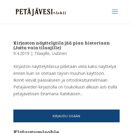
Kirjaston näyttelytila jää pian historiaan
(Juttu vain tilaajille)
9.4.2019
|
Tilaajille
,
Uutinen
Kirjaston näyttelytilassa pidetään vielä kaksi näyttelyä
ennen kuin se otetaan täysin muuhun käyttöön.
Ikonit vievät pääsiäiseen ja ortodoksitunnelmaan
Petäjäveden kirjastolla on toukokuun alkuun asti esillä
petäjävetisen Eiramaria Rahikaisen...
KIRJAUDU SISÄÄN
Kirjautumisohje