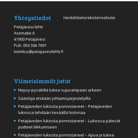
Yhteystiedot
Henkilötietorekisteriseloste
Petäjävesi-lehti
Asematie 6
41900 Petäjävesi
Puh.
050 366 7691
toimitus@petajavesilehti.fi
Viimeisimmät jutut
Nepsy-pysäkiltä tukea sujuvampaan arkeen
Säästöjä etsitään johtamisjärjestelyillä
Petäjäveden lukiosta ponnistaneet – Petäjäveden
lukiossa tehdään keväällä historiaa
Petäjäveden lukiosta ponnistaneet – Lukiossa pätevät
puitteet liikkumiseen
Petäjäveden lukiosta ponnistaneet – Apua ja tukea