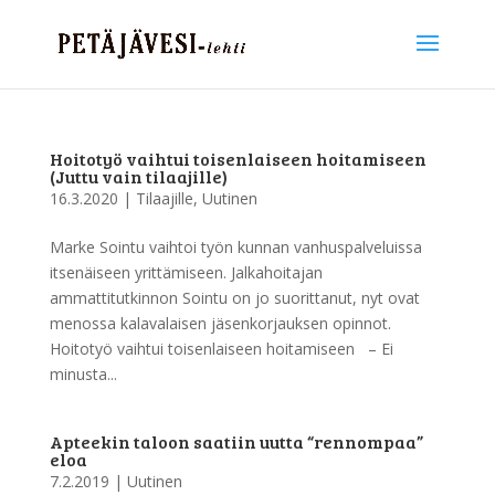
Hoitotyö vaihtui toisenlaiseen hoitamiseen
(Juttu vain tilaajille)
16.3.2020
|
Tilaajille
,
Uutinen
Marke Sointu vaihtoi työn kunnan vanhuspalveluissa
itsenäiseen yrittämiseen. Jalkahoitajan
ammattitutkinnon Sointu on jo suorittanut, nyt ovat
menossa kalavalaisen jäsenkorjauksen opinnot.
Hoitotyö vaihtui toisenlaiseen hoitamiseen – Ei
minusta...
Apteekin taloon saatiin uutta “rennompaa”
eloa
7.2.2019
|
Uutinen