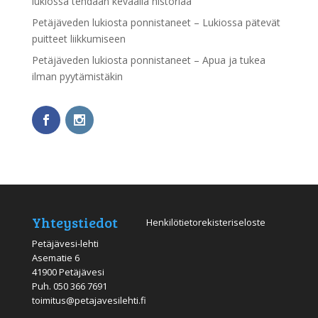
lukiossa tehdään keväällä historiaa
Petäjäveden lukiosta ponnistaneet – Lukiossa pätevät
puitteet liikkumiseen
Petäjäveden lukiosta ponnistaneet – Apua ja tukea
ilman pyytämistäkin
Yhteystiedot
Henkilötietorekisteriseloste
Petäjävesi-lehti
Asematie 6
41900 Petäjävesi
Puh.
050 366 7691
toimitus@petajavesilehti.fi