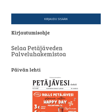
KIRJAUDU SISÄÄN
Kirjautumisohje
Selaa Petäjäveden
Palveluhakemistoa
Päivän lehti