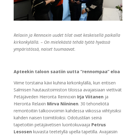
Relaxin ja Rennoxin uudet tilat ovat keskeisellä paikalla
kirkonkylällä.
– On mielekästä tehdä työtä hyvässä
ympäristössä, naiset tuumaavat.
Apteekin taloon saatiin uutta “rennompaa” eloa
Viime torstaina kävi kuhina kirkonkylällä, kun entisen
Salmisen hautaustoimiston tiloissa avajaisiaan viettivät
Petäjäveden Hieronta Rennoxin
Irja Viitanen
ja
Hieronta Relaxin
Mirva Niininen
. 30 tehoneliötä
remontoitiin talkoovoimin kahdessa viikossa viihtyisiksi
kahden naisen toimitiloiksi. Odotustilan seinä
tapetoitiin petäjävetisen luontokuvaaja
Petrus
Lesosen
kuvasta teetetyllä upella tapetilla. Avajaisiin