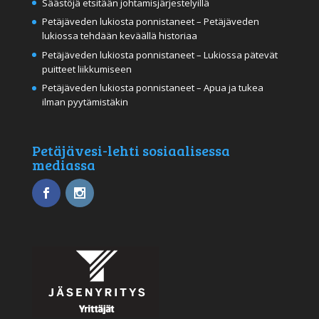
Säästöjä etsitään johtamisjärjestelyillä
Petäjäveden lukiosta ponnistaneet – Petäjäveden
lukiossa tehdään keväällä historiaa
Petäjäveden lukiosta ponnistaneet – Lukiossa pätevät
puitteet liikkumiseen
Petäjäveden lukiosta ponnistaneet – Apua ja tukea
ilman pyytämistäkin
Petäjävesi-lehti sosiaalisessa
mediassa