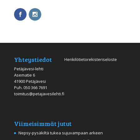
Yhteystiedot
Henkilötietorekisteriseloste
Petäjävesi-lehti
Asematie 6
41900 Petäjävesi
Puh.
050 366 7691
toimitus@petajavesilehti.fi
Viimeisimmät jutut
Nepsy-pysäkiltä tukea sujuvampaan arkeen