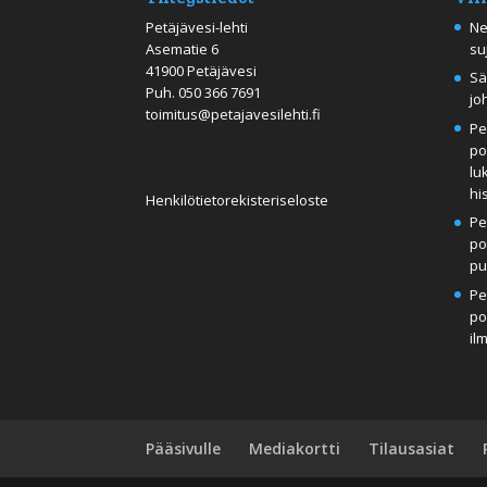
Petäjävesi-lehti
Ne
Asematie 6
su
41900 Petäjävesi
Sä
Puh.
050 366 7691
jo
toimitus@petajavesilehti.fi
Pe
po
lu
hi
Henkilötietorekisteriseloste
Pe
po
pu
Pe
po
il
Pääsivulle
Mediakortti
Tilausasiat