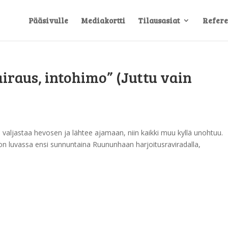
Pääsivulle
Mediakortti
Tilausasiat
Refere
iraus, intohimo” (Juttu vain
n valjastaa hevosen ja lähtee ajamaan, niin kaikki muu kyllä unohtuu.
 luvassa ensi sunnuntaina Ruununhaan harjoitusraviradalla,