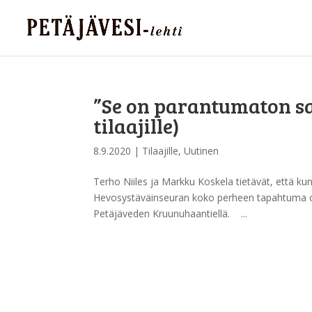
”Se on parantumaton sa
tilaajille)
8.9.2020
|
Tilaajille
,
Uutinen
Terho Niiles ja Markku Koskela tietävät, että ku
Hevosystäväinseuran koko perheen tapahtuma on
Petäjäveden Kruunuhaantiellä. ...