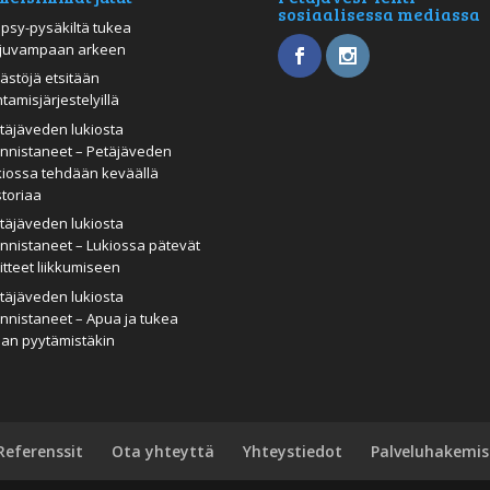
sosiaalisessa mediassa
psy-pysäkiltä tukea
juvampaan arkeen
ästöjä etsitään
htamisjärjestelyillä
täjäveden lukiosta
nnistaneet – Petäjäveden
kiossa tehdään keväällä
storiaa
täjäveden lukiosta
nnistaneet – Lukiossa pätevät
itteet liikkumiseen
täjäveden lukiosta
nnistaneet – Apua ja tukea
man pyytämistäkin
Referenssit
Ota yhteyttä
Yhteystiedot
Palveluhakemis