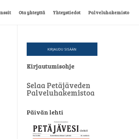
nssit
Ota yhteyttä
Yhteystiedot
Palveluhakemisto
KIRJAUDU SISÄÄN
Kirjautumisohje
Selaa Petäjäveden
Palveluhakemistoa
Päivän lehti