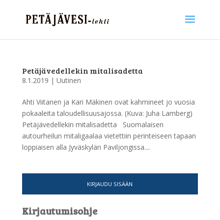
Petäjävedellekin mitalisadetta
8.1.2019
|
Uutinen
Ahti Viitanen ja Kari Mäkinen ovat kahmineet jo vuosia
pokaaleita taloudellisuusajossa. (Kuva: Juha Lamberg)
Petäjävedellekin mitalisadetta Suomalaisen
autourheilun mitaligaalaa vietettiin perinteiseen tapaan
loppiaisen alla Jyväskylän Paviljongissa....
KIRJAUDU SISÄÄN
Kirjautumisohje