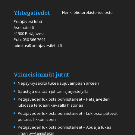
Yhteystiedot
Henkilötietorekisteriseloste
Petäjävesi-lehti
Asematie 6
41900 Petäjävesi
Puh.
050 366 7691
toimitus@petajavesilehti.fi
Viimeisimmät jutut
Nepsy-pysäkiltä tukea sujuvampaan arkeen
Säästöjä etsitään johtamisjärjestelyillä
Petäjäveden lukiosta ponnistaneet – Petäjäveden
lukiossa tehdään keväällä historiaa
Petäjäveden lukiosta ponnistaneet – Lukiossa pätevät
puitteet liikkumiseen
Petäjäveden lukiosta ponnistaneet – Apua ja tukea
ilman pyytämistäkin