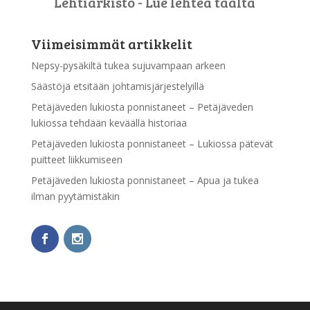
Lehtiarkisto - Lue lehteä täältä
Viimeisimmät artikkelit
Nepsy-pysäkiltä tukea sujuvampaan arkeen
Säästöjä etsitään johtamisjärjestelyillä
Petäjäveden lukiosta ponnistaneet – Petäjäveden
lukiossa tehdään keväällä historiaa
Petäjäveden lukiosta ponnistaneet – Lukiossa pätevät
puitteet liikkumiseen
Petäjäveden lukiosta ponnistaneet – Apua ja tukea
ilman pyytämistäkin