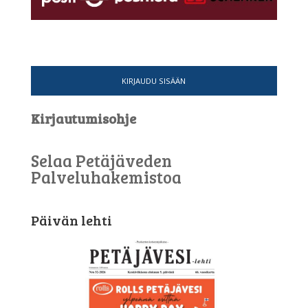
KIRJAUDU SISÄÄN
Kirjautumisohje
Selaa Petäjäveden
Palveluhakemistoa
Päivän lehti