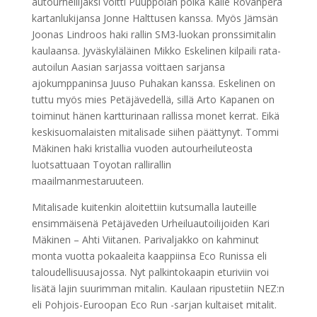
autourheilijaksi voitti Puuppolan poika Kalle Rovanperä
kartanlukijansa Jonne Halttusen kanssa. Myös Jämsän
Joonas Lindroos haki rallin SM3-luokan pronssimitalin
kaulaansa. Jyväskyläläinen Mikko Eskelinen kilpaili rata-
autoilun Aasian sarjassa voittaen sarjansa
ajokumppaninsa Juuso Puhakan kanssa. Eskelinen on
tuttu myös mies Petäjävedellä, sillä Arto Kapanen on
toiminut hänen kartturinaan rallissa monet kerrat. Eikä
keskisuomalaisten mitalisade siihen päättynyt. Tommi
Mäkinen haki kristallia vuoden autourheiluteosta
luotsattuaan Toyotan rallirallin
maailmanmestaruuteen.
Mitalisade kuitenkin aloitettiin kutsumalla lauteille
ensimmäisenä Petäjäveden Urheiluautoilijoiden Kari
Mäkinen – Ahti Viitanen. Parivaljakko on kahminut
monta vuotta pokaaleita kaappiinsa Eco Runissa eli
taloudellisuusajossa. Nyt palkintokaapin eturiviin voi
lisätä lajin suurimman mitalin. Kaulaan ripustetiin NEZ:n
eli Pohjois-Euroopan Eco Run -sarjan kultaiset mitalit.