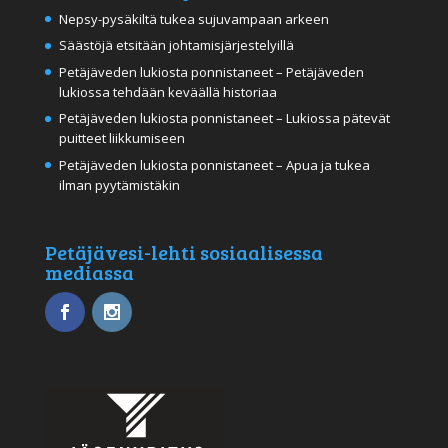
Nepsy-pysäkiltä tukea sujuvampaan arkeen
Säästöjä etsitään johtamisjärjestelyillä
Petäjäveden lukiosta ponnistaneet – Petäjäveden
lukiossa tehdään keväällä historiaa
Petäjäveden lukiosta ponnistaneet – Lukiossa pätevät
puitteet liikkumiseen
Petäjäveden lukiosta ponnistaneet – Apua ja tukea
ilman pyytämistäkin
Petäjävesi-lehti sosiaalisessa
mediassa