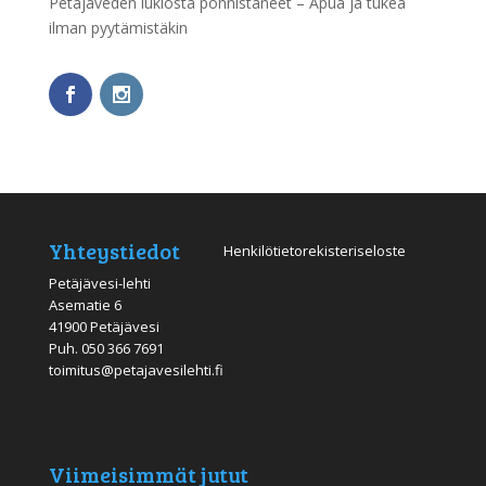
Petäjäveden lukiosta ponnistaneet – Apua ja tukea
ilman pyytämistäkin
Yhteystiedot
Henkilötietorekisteriseloste
Petäjävesi-lehti
Asematie 6
41900 Petäjävesi
Puh.
050 366 7691
toimitus@petajavesilehti.fi
Viimeisimmät jutut