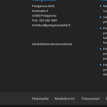
Petäjävesi-lehti
Ne
Asematie 6
su
41900 Petäjävesi
Sä
Puh.
050 366 7691
jo
toimitus@petajavesilehti.fi
Pe
po
lu
hi
Henkilötietorekisteriseloste
Pe
po
pu
Pe
po
il
Pääsivulle
Mediakortti
Tilausasiat