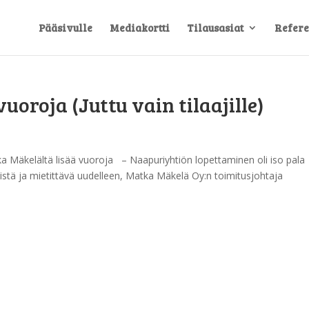
Pääsivulle
Mediakortti
Tilausasiat
Refere
uoroja (Juttu vain tilaajille)
Mäkelältä lisää vuoroja – Naapuriyhtiön lopettaminen oli iso pala
listä ja mietittävä uudelleen, Matka Mäkelä Oy:n toimitusjohtaja