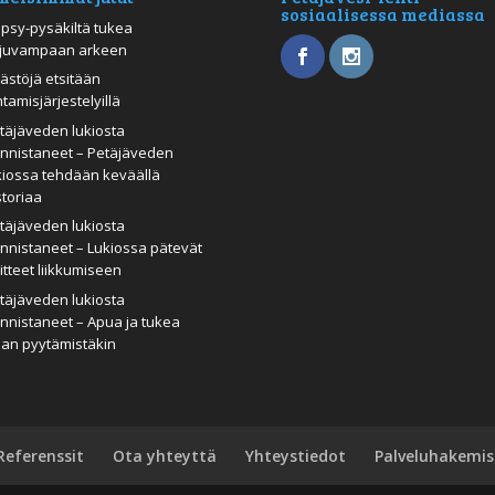
sosiaalisessa mediassa
psy-pysäkiltä tukea
juvampaan arkeen
ästöjä etsitään
htamisjärjestelyillä
täjäveden lukiosta
nnistaneet – Petäjäveden
kiossa tehdään keväällä
storiaa
täjäveden lukiosta
nnistaneet – Lukiossa pätevät
itteet liikkumiseen
täjäveden lukiosta
nnistaneet – Apua ja tukea
man pyytämistäkin
Referenssit
Ota yhteyttä
Yhteystiedot
Palveluhakemis