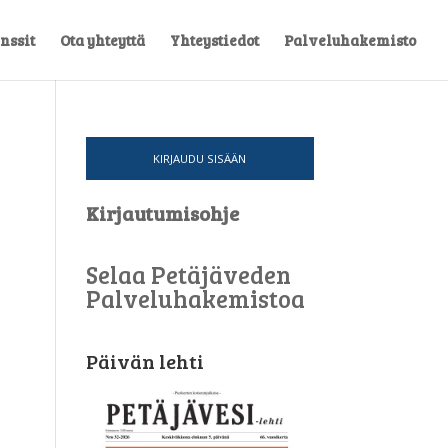
nssit
Ota yhteyttä
Yhteystiedot
Palveluhakemisto
KIRJAUDU SISÄÄN
Kirjautumisohje
Selaa Petäjäveden
Palveluhakemistoa
Päivän lehti