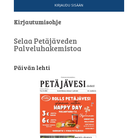
KIRJAUDU SISÄÄN
Kirjautumisohje
Selaa Petäjäveden
Palveluhakemistoa
Päivän lehti