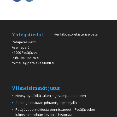
Yhteystiedot
Henkilötietorekisteriseloste
Petäjävesi-lehti
Asematie 6
41900 Petäjävesi
Puh.
050 366 7691
toimitus@petajavesilehti.fi
Viimeisimmät jutut
Nepsy-pysäkiltä tukea sujuvampaan arkeen
Säästöjä etsitään johtamisjärjestelyillä
Petäjäveden lukiosta ponnistaneet – Petäjäveden
lukiossa tehdään keväällä historiaa