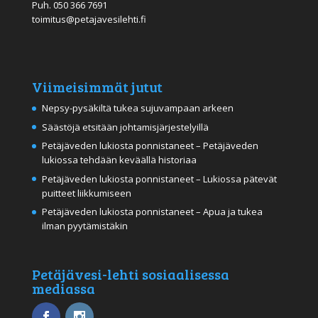
Puh.
050 366 7691
toimitus@petajavesilehti.fi
Viimeisimmät jutut
Nepsy-pysäkiltä tukea sujuvampaan arkeen
Säästöjä etsitään johtamisjärjestelyillä
Petäjäveden lukiosta ponnistaneet – Petäjäveden
lukiossa tehdään keväällä historiaa
Petäjäveden lukiosta ponnistaneet – Lukiossa pätevät
puitteet liikkumiseen
Petäjäveden lukiosta ponnistaneet – Apua ja tukea
ilman pyytämistäkin
Petäjävesi-lehti sosiaalisessa
mediassa