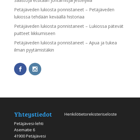
Säästöjä etsitään johtamisjärjestelyillä
Petäjäveden lukiosta ponnistaneet – Petäjäveden
lukiossa tehdään keväällä historiaa
Petäjäveden lukiosta ponnistaneet – Lukiossa pätevät
puitteet liikkumiseen
Petäjäveden lukiosta ponnistaneet – Apua ja tukea
ilman pyytämistäkin
Yhteystiedot
Henkilötietorekisteriseloste
Petäjävesi-lehti
Asematie 6
41900 Petäjävesi