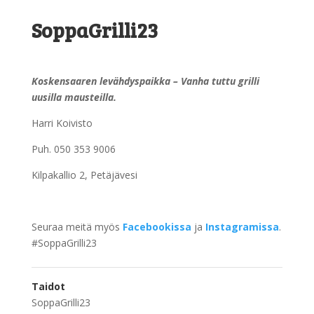
SoppaGrilli23
Koskensaaren levähdyspaikka – Vanha tuttu grilli
uusilla mausteilla.
Harri Koivisto
Puh. 050 353 9006
Kilpakallio 2, Petäjävesi
Seuraa meitä myös
Facebookissa
ja
Instagramissa
.
#SoppaGrilli23
Taidot
SoppaGrilli23