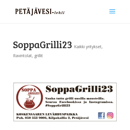
SoppaGrilli23
Kaikki yritykset
,
Ravintolat, grillit