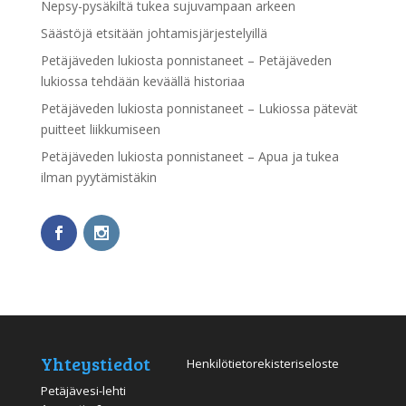
Nepsy-pysäkiltä tukea sujuvampaan arkeen
Säästöjä etsitään johtamisjärjestelyillä
Petäjäveden lukiosta ponnistaneet – Petäjäveden
lukiossa tehdään keväällä historiaa
Petäjäveden lukiosta ponnistaneet – Lukiossa pätevät
puitteet liikkumiseen
Petäjäveden lukiosta ponnistaneet – Apua ja tukea
ilman pyytämistäkin
Yhteystiedot
Henkilötietorekisteriseloste
Petäjävesi-lehti