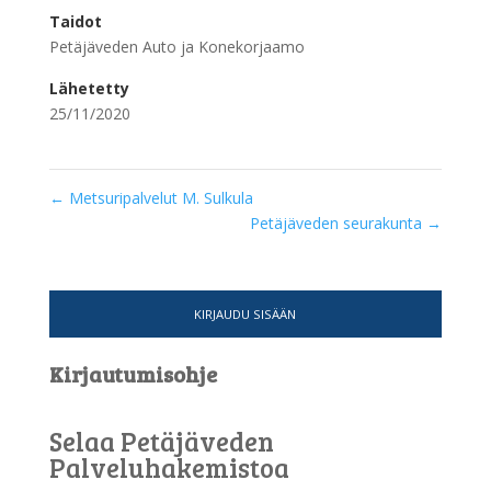
Taidot
Petäjäveden Auto ja Konekorjaamo
Lähetetty
25/11/2020
←
Metsuripalvelut M. Sulkula
Petäjäveden seurakunta
→
KIRJAUDU SISÄÄN
Kirjautumisohje
Selaa Petäjäveden
Palveluhakemistoa