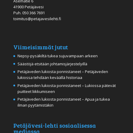
Asematie 6
41900 Petäjävesi
Puh.
050 366 7691
toimitus@petajavesilehti.fi
Viimeisimmät jutut
Nepsy-pysäkiltä tukea sujuvampaan arkeen
Säästöjä etsitään johtamisjärjestelyillä
Petäjäveden lukiosta ponnistaneet – Petäjäveden
lukiossa tehdään keväällä historiaa
Petäjäveden lukiosta ponnistaneet – Lukiossa pätevät
puitteet liikkumiseen
Petäjäveden lukiosta ponnistaneet – Apua ja tukea
ilman pyytämistäkin
Petäjävesi-lehti sosiaalisessa
mediassa