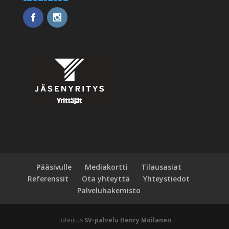
Pääsivulle
Mediakortti
Tilausasiat
Referenssit
Ota yhteyttä
Yhteystiedot
Palveluhakemisto
Toteutus
SV-palvelu Henry Moilanen