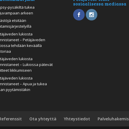
sosiaalisessa mediassa
psy-pysäkiltä tukea
juvampaan arkeen
ästöjä etsitään
htamisjärjestelyillä
täjäveden lukiosta
nnistaneet – Petäjäveden
kiossa tehdään keväällä
storiaa
täjäveden lukiosta
nnistaneet – Lukiossa pätevät
itteet liikkumiseen
täjäveden lukiosta
nnistaneet – Apua ja tukea
man pyytämistäkin
Referenssit
Ota yhteyttä
Yhteystiedot
Palveluhakemis