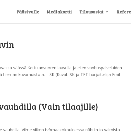
Pääsivulle
Mediakortti
Tilausasiat
Refere
uvin
tavassa säässä Kettulanvuoren laavulla ja eilen vanhuspalveluiden
tä hieman kuvamuistoja. – SK (Kuvat: SK ja TET-harjoittelija Emil
auhdilla (Vain tilaajille)
e vauhdilla. Viime viikon työmaakokouksessa nähtiin jo valmista