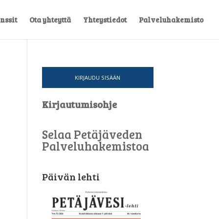
nssit
Ota yhteyttä
Yhteystiedot
Palveluhakemisto
KIRJAUDU SISÄÄN
Kirjautumisohje
Selaa Petäjäveden
Palveluhakemistoa
Päivän lehti