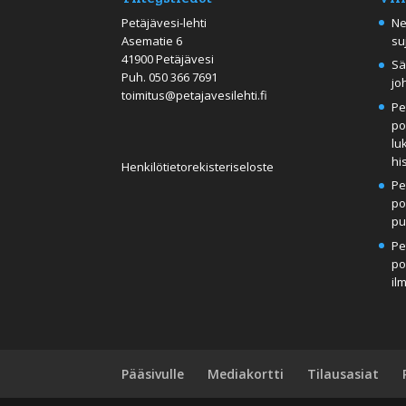
Petäjävesi-lehti
Ne
Asematie 6
su
41900 Petäjävesi
Sä
Puh.
050 366 7691
jo
toimitus@petajavesilehti.fi
Pe
po
lu
hi
Henkilötietorekisteriseloste
Pe
po
pu
Pe
po
il
Pääsivulle
Mediakortti
Tilausasiat