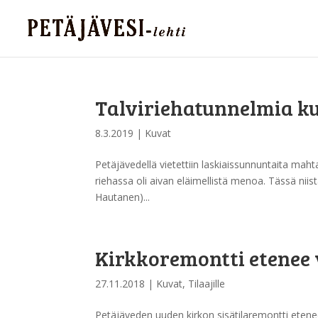
Talviriehatunnelmia k
8.3.2019
|
Kuvat
Petäjävedellä vietettiin laskiaissunnuntaita mah
riehassa oli aivan eläimellistä menoa. Tässä niis
Hautanen)...
Kirkkoremontti etenee v
27.11.2018
|
Kuvat
,
Tilaajille
Petäjäveden uuden kirkon sisätilaremontti etene