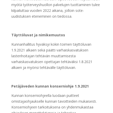
myötä työterveyshuollon palvelujen tuottaminen tulee
kilpailuttaa vuoden 2022 aikana, jolloin sote-
uudistuksen eteneminen on tiedossa.
Täyttöluvat ja nimikemuutos
Kunnanhallitus hyväksyi kokin toimen täyttöluvan
1.9.2021 alkaen sekä päätti varhaiskasvatuksen
lastenhoitajan tehtävän muuttamisesta
varhaiskasvatuksen opettajan tehtäväksi 1.8.2021
alkaen ja myönsi tehtävälle täyttöluvan.
Petäjäveden kunnan konserniohje 1.9.2021
Kunnan konserniohjeella luodaan puitteet
omistajaohjaukselle kunnan tavoitteiden mukaisesti.
Konserniohjeen tarkoituksena on yhdenmukaistaa
ohjauksen menettelytapoja ja tehostaa