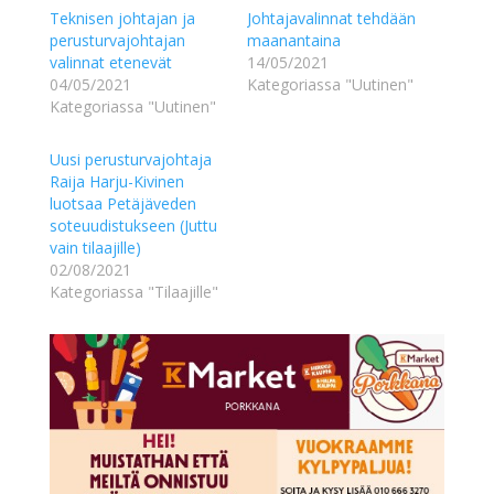
Teknisen johtajan ja
Johtajavalinnat tehdään
perusturvajohtajan
maanantaina
valinnat etenevät
14/05/2021
04/05/2021
Kategoriassa "Uutinen"
Kategoriassa "Uutinen"
Uusi perusturvajohtaja
Raija Harju-Kivinen
luotsaa Petäjäveden
soteuudistukseen (Juttu
vain tilaajille)
02/08/2021
Kategoriassa "Tilaajille"