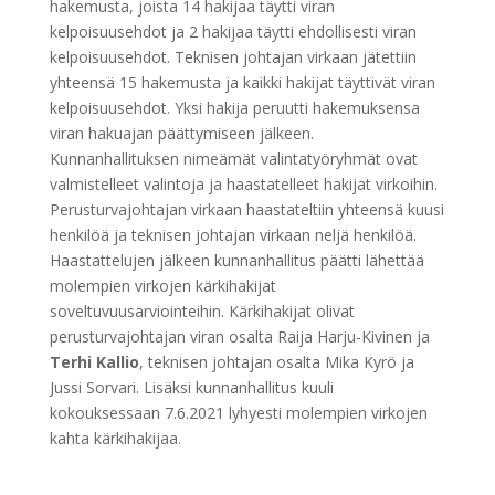
hakemusta, joista 14 hakijaa täytti viran
kelpoisuusehdot ja 2 hakijaa täytti ehdollisesti viran
kelpoisuusehdot. Teknisen johtajan virkaan jätettiin
yhteensä 15 hakemusta ja kaikki hakijat täyttivät viran
kelpoisuusehdot. Yksi hakija peruutti hakemuksensa
viran hakuajan päättymiseen jälkeen.
Kunnanhallituksen nimeämät valintatyöryhmät ovat
valmistelleet valintoja ja haastatelleet hakijat virkoihin.
Perusturvajohtajan virkaan haastateltiin yhteensä kuusi
henkilöä ja teknisen johtajan virkaan neljä henkilöä.
Haastattelujen jälkeen kunnanhallitus päätti lähettää
molempien virkojen kärkihakijat
soveltuvuusarviointeihin. Kärkihakijat olivat
perusturvajohtajan viran osalta Raija Harju-Kivinen ja
Terhi Kallio
, teknisen johtajan osalta Mika Kyrö ja
Jussi Sorvari. Lisäksi kunnanhallitus kuuli
kokouksessaan 7.6.2021 lyhyesti molempien virkojen
kahta kärkihakijaa.