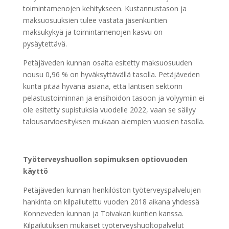
toimintamenojen kehitykseen. Kustannustason ja
maksuosuuksien tulee vastata jäsenkuntien
maksukykyä ja toimintamenojen kasvu on
pysäytettävä.
Petäjäveden kunnan osalta esitetty maksuosuuden
nousu 0,96 % on hyväksyttävällä tasolla. Petäjäveden
kunta pitää hyvänä asiana, että läntisen sektorin
pelastustoiminnan ja ensihoidon tasoon ja volyymiin ei
ole esitetty supistuksia vuodelle 2022, vaan se säilyy
talousarvioesityksen mukaan aiempien vuosien tasolla.
Työterveyshuollon sopimuksen optiovuoden
käyttö
Petäjäveden kunnan henkilöstön työterveyspalvelujen
hankinta on kilpailutettu vuoden 2018 aikana yhdessä
Konneveden kunnan ja Toivakan kuntien kanssa.
Kilpailutuksen mukaiset työterveyshuoltopalvelut