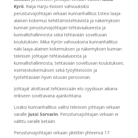
Kyrö
. Raija Harju-Kivisen vahvuuksiksi
perusturvajohtajan virkaan kunnanhallitus totesi laaja-
alaisen kokemus kehittämistehtävistä ja näkemyksen
kunnan perusturvajohtajan tehtäväalueesta ja
kunnallishallinnosta sekä tehtävään soveltuvan
koulutuksen. Mika Kyrön vahvuuksina kunnanhallitus
näki laaja-alainen kokemuksen ja näkemyksen kunnan
teknisen johtajan tehtäväalueesta ja
kunnallishallinnosta, tehtävään soveltuvan koulutuksen,
esimieskokemuksen sekä työyhteisöön ja
työtehtävään hyvin istuvan persoonan.
Johtajat aloittavat tehtävissään elo-syyskuun aikana
erikseen sovittavana ajankohtana.
Lisäksi kunnanhallitus valitsi teknisen johtajan virkaan
varalle
Jussi Sorvarin
. Perusturvajohtajan virkaan ei
valittu varalle ketään.
Perusturvajohtajan virkaan jätettiin yhteensä 17