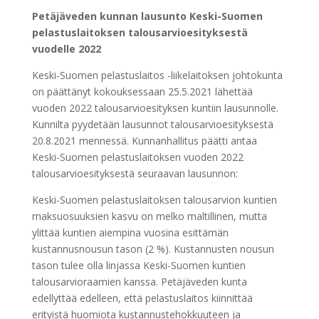
Petäjäveden kunnan lausunto Keski-Suomen
pelastuslaitoksen talousarvioesityksestä
vuodelle 2022
Keski-Suomen pelastuslaitos -liikelaitoksen johtokunta
on päättänyt kokouksessaan 25.5.2021 lähettää
vuoden 2022 talousarvioesityksen kuntiin lausunnolle.
Kunnilta pyydetään lausunnot talousarvioesityksestä
20.8.2021 mennessä. Kunnanhallitus päätti antaa
Keski-Suomen pelastuslaitoksen vuoden 2022
talousarvioesityksestä seuraavan lausunnon:
Keski-Suomen pelastuslaitoksen talousarvion kuntien
maksuosuuksien kasvu on melko maltillinen, mutta
ylittää kuntien aiempina vuosina esittämän
kustannusnousun tason (2 %). Kustannusten nousun
tason tulee olla linjassa Keski-Suomen kuntien
talousarvioraamien kanssa. Petäjäveden kunta
edellyttää edelleen, että pelastuslaitos kiinnittää
erityistä huomiota kustannustehokkuuteen ja