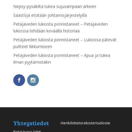
Nepsy-pysäkiltä tukea sujuvampaan arkeen
Säästöjä etsitään johtamisjärjestelyillä
Petäjäveden lukiosta ponnistaneet – Petäjäveden
lukiossa tehdään keväällä historiaa
Petäjäveden lukiosta ponnistaneet – Lukiossa pätevät
puitteet liikkumiseen
Petäjäveden lukiosta ponnistaneet – Apua ja tukea
ilman pyytämistäkin
Yhteystiedot
Henkilötietorekisteriseloste
Petäjävesi-lehti