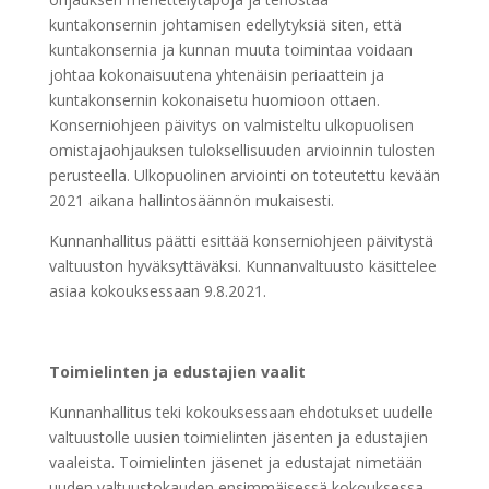
kuntakonsernin johtamisen edellytyksiä siten, että
kuntakonsernia ja kunnan muuta toimintaa voidaan
johtaa kokonaisuutena yhtenäisin periaattein ja
kuntakonsernin kokonaisetu huomioon ottaen.
Konserniohjeen päivitys on valmisteltu ulkopuolisen
omistajaohjauksen tuloksellisuuden arvioinnin tulosten
perusteella. Ulkopuolinen arviointi on toteutettu kevään
2021 aikana hallintosäännön mukaisesti.
Kunnanhallitus päätti esittää konserniohjeen päivitystä
valtuuston hyväksyttäväksi. Kunnanvaltuusto käsittelee
asiaa kokouksessaan 9.8.2021.
Toimielinten ja edustajien vaalit
Kunnanhallitus teki kokouksessaan ehdotukset uudelle
valtuustolle uusien toimielinten jäsenten ja edustajien
vaaleista. Toimielinten jäsenet ja edustajat nimetään
uuden valtuustokauden ensimmäisessä kokouksessa