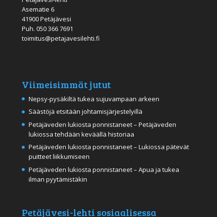
Asematie 6
41900 Petäjävesi
Puh.
050 366 7691
toimitus@petajavesilehti.fi
Viimeisimmät jutut
Nepsy-pysäkiltä tukea sujuvampaan arkeen
Säästöjä etsitään johtamisjärjestelyillä
Petäjäveden lukiosta ponnistaneet – Petäjäveden
lukiossa tehdään keväällä historiaa
Petäjäveden lukiosta ponnistaneet – Lukiossa pätevät
puitteet liikkumiseen
Petäjäveden lukiosta ponnistaneet – Apua ja tukea
ilman pyytämistäkin
Petäjävesi-lehti sosiaalisessa