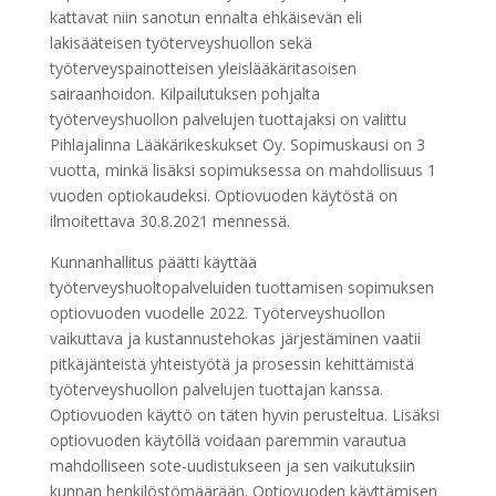
kattavat niin sanotun ennalta ehkäisevän eli
lakisääteisen työterveyshuollon sekä
työterveyspainotteisen yleislääkäritasoisen
sairaanhoidon. Kilpailutuksen pohjalta
työterveyshuollon palvelujen tuottajaksi on valittu
Pihlajalinna Lääkärikeskukset Oy. Sopimuskausi on 3
vuotta, minkä lisäksi sopimuksessa on mahdollisuus 1
vuoden optiokaudeksi. Optiovuoden käytöstä on
ilmoitettava 30.8.2021 mennessä.
Kunnanhallitus päätti käyttää
työterveyshuoltopalveluiden tuottamisen sopimuksen
optiovuoden vuodelle 2022. Työterveyshuollon
vaikuttava ja kustannustehokas järjestäminen vaatii
pitkäjänteistä yhteistyötä ja prosessin kehittämistä
työterveyshuollon palvelujen tuottajan kanssa.
Optiovuoden käyttö on täten hyvin perusteltua. Lisäksi
optiovuoden käytöllä voidaan paremmin varautua
mahdolliseen sote-uudistukseen ja sen vaikutuksiin
kunnan henkilöstömäärään. Optiovuoden käyttämisen