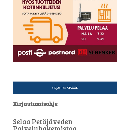
KIRJAUDU SISÄÄN
Kirjautumisohje
Selaa Petäjäveden
Palveluhakemistoa