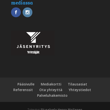
mediassa
Pääsivulle
Mediakortti
Tilausasiat
Referenssit
Ota yhteyttä
Yhteystiedot
Palveluhakemisto
Toteutus
SV-palvelu Henry Moilanen