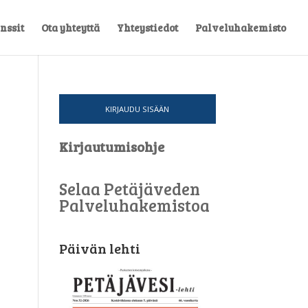
nssit
Ota yhteyttä
Yhteystiedot
Palveluhakemisto
KIRJAUDU SISÄÄN
Kirjautumisohje
Selaa Petäjäveden
Palveluhakemistoa
Päivän lehti