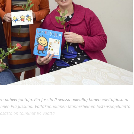
n puheenjohtaja, Pia Jussila (kuvassa oikealla) hänen edeltäjänsä ja
ennen Pia Jussilaa. Valtakunnallinen Mannerheimin lastensuojeluliitto
 osasto on toiminut 94 vuotta.