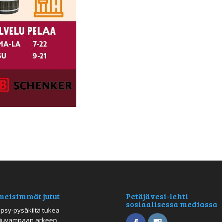
meisimmät jutut
Petäjävesi-lehti
sosiaalisessa mediassa
psy-pysäkiltä tukea
juvampaan arkeen