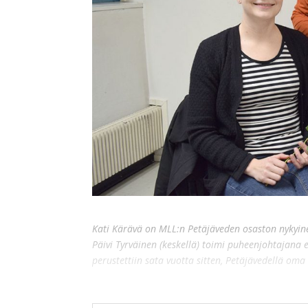
Kati Kärävä on MLL:n Petäjäveden osaston nykyine
Päivi Tyrväinen (keskellä) toimi puheenjohtajana 
perustettiin sata vuotta sitten, Petäjävedellä oma