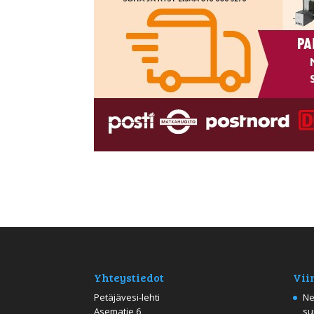
Yhteystiedot
Vii
Petäjävesi-lehti
Ne
Asematie 6
su