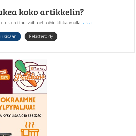
ukea koko artikkelin?
it tutustua tilausvaihtoehtoihin klikkaamalla
tästä
.
du sisään
Rekisteröidy