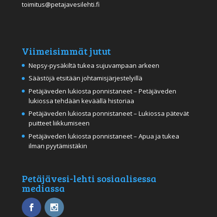
toimitus@petajavesilehti.fi
Viimeisimmät jutut
Nepsy-pysäkiltä tukea sujuvampaan arkeen
Säästöjä etsitään johtamisjärjestelyillä
Petäjäveden lukiosta ponnistaneet – Petäjäveden
lukiossa tehdään keväällä historiaa
Petäjäveden lukiosta ponnistaneet – Lukiossa pätevät
puitteet liikkumiseen
Petäjäveden lukiosta ponnistaneet – Apua ja tukea
ilman pyytämistäkin
Petäjävesi-lehti sosiaalisessa
mediassa