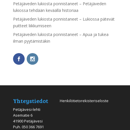
Petäjäveden lukiosta ponnistaneet – Petäjäveden
lukiossa tehdään keväällä historiaa
Petäjäveden lukiosta ponnistaneet – Lukiossa pätevät
puitteet liikkumiseen
Petäjäveden lukiosta ponnistaneet – Apua ja tukea
ilman pyytämistäkin
Yhteystiedot
Henkilötietorekisteriseloste
Petäjävesi-lehti
Asematie 6
41900 Petäjävesi
Puh.
050 366 7691