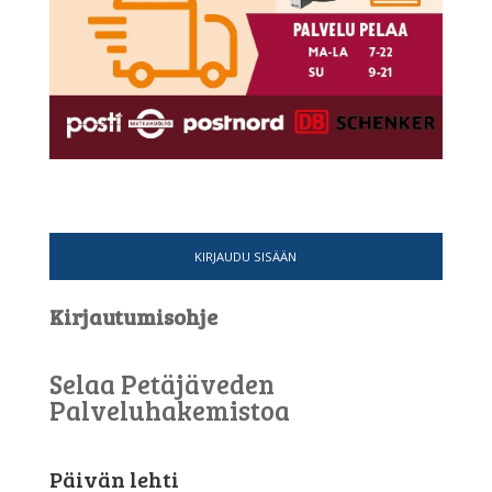
KIRJAUDU SISÄÄN
Kirjautumisohje
Selaa Petäjäveden
Palveluhakemistoa
Päivän lehti