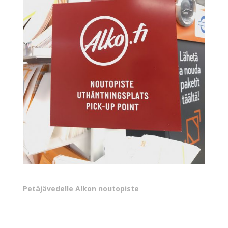
Petäjävedelle Alkon noutopiste