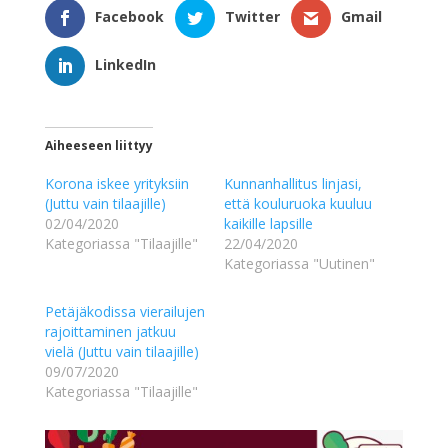
Facebook
Twitter
Gmail
LinkedIn
Aiheeseen liittyy
Korona iskee yrityksiin
Kunnanhallitus linjasi,
(Juttu vain tilaajille)
että kouluruoka kuuluu
02/04/2020
kaikille lapsille
Kategoriassa "Tilaajille"
22/04/2020
Kategoriassa "Uutinen"
Petäjäkodissa vierailujen
rajoittaminen jatkuu
vielä (Juttu vain tilaajille)
09/07/2020
Kategoriassa "Tilaajille"