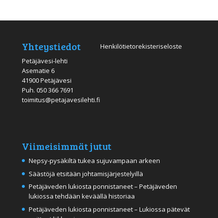
Yhteystiedot
Henkilötietorekisteriseloste
Petäjävesi-lehti
Asematie 6
41900 Petäjävesi
Puh.
050 366 7691
toimitus@petajavesilehti.fi
Viimeisimmät jutut
Nepsy-pysäkiltä tukea sujuvampaan arkeen
Säästöjä etsitään johtamisjärjestelyillä
Petäjäveden lukiosta ponnistaneet – Petäjäveden
lukiossa tehdään keväällä historiaa
Petäjäveden lukiosta ponnistaneet – Lukiossa pätevät