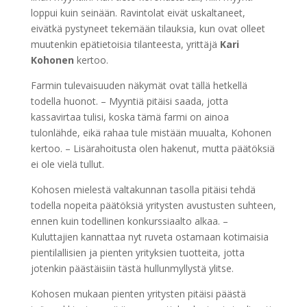
loppui kuin seinään. Ravintolat eivät uskaltaneet,
eivätkä pystyneet tekemään tilauksia, kun ovat olleet
muutenkin epätietoisia tilanteesta, yrittäjä
Kari
Kohonen
kertoo.
Farmin tulevaisuuden näkymät ovat tällä hetkellä
todella huonot. – Myyntiä pitäisi saada, jotta
kassavirtaa tulisi, koska tämä farmi on ainoa
tulonlähde, eikä rahaa tule mistään muualta, Kohonen
kertoo. – Lisärahoitusta olen hakenut, mutta päätöksiä
ei ole vielä tullut.
Kohosen mielestä valtakunnan tasolla pitäisi tehdä
todella nopeita päätöksiä yritysten avustusten suhteen,
ennen kuin todellinen konkurssiaalto alkaa. –
Kuluttajien kannattaa nyt ruveta ostamaan kotimaisia
pientilallisien ja pienten yrityksien tuotteita, jotta
jotenkin päästäisiin tästä hullunmyllystä ylitse.
Kohosen mukaan pienten yritysten pitäisi päästä