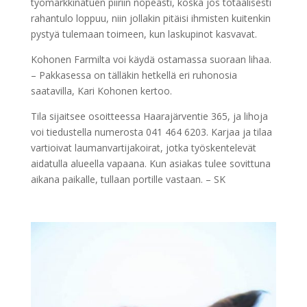
työmarkkinatuen piiriin nopeasti, koska jos totaalisesti
rahantulo loppuu, niin jollakin pitäisi ihmisten kuitenkin
pystyä tulemaan toimeen, kun laskupinot kasvavat.
Kohonen Farmilta voi käydä ostamassa suoraan lihaa.
– Pakkasessa on tälläkin hetkellä eri ruhonosia
saatavilla, Kari Kohonen kertoo.
Tila sijaitsee osoitteessa Haarajärventie 365, ja lihoja
voi tiedustella numerosta 041 464 6203. Karjaa ja tilaa
vartioivat laumanvartijakoirat, jotka työskentelevät
aidatulla alueella vapaana. Kun asiakas tulee sovittuna
aikana paikalle, tullaan portille vastaan. – SK