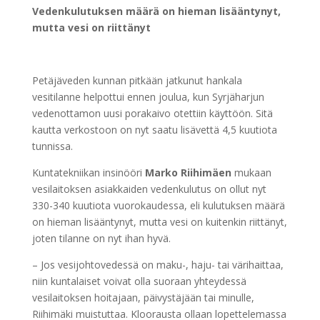
Vedenkulutuksen määrä on hieman lisääntynyt,
mutta vesi on riittänyt
Petäjäveden kunnan pitkään jatkunut hankala
vesitilanne helpottui ennen joulua, kun Syrjäharjun
vedenottamon uusi porakaivo otettiin käyttöön. Sitä
kautta verkostoon on nyt saatu lisävettä 4,5 kuutiota
tunnissa.
Kuntatekniikan insinööri
Marko Riihimäen
mukaan
vesilaitoksen asiakkaiden vedenkulutus on ollut nyt
330-340 kuutiota vuorokaudessa, eli kulutuksen määrä
on hieman lisääntynyt, mutta vesi on kuitenkin riittänyt,
joten tilanne on nyt ihan hyvä.
– Jos vesijohtovedessä on maku-, haju- tai värihaittaa,
niin kuntalaiset voivat olla suoraan yhteydessä
vesilaitoksen hoitajaan, päivystäjään tai minulle,
Riihimäki muistuttaa. Kloorausta ollaan lopettelemassa