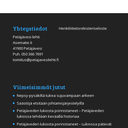
Yhteystiedot
Henkilötietorekisteriseloste
Petäjävesi-lehti
Asematie 6
41900 Petäjävesi
Puh.
050 366 7691
toimitus@petajavesilehti.fi
Viimeisimmät jutut
Nepsy-pysäkiltä tukea sujuvampaan arkeen
Säästöjä etsitään johtamisjärjestelyillä
Petäjäveden lukiosta ponnistaneet – Petäjäveden
lukiossa tehdään keväällä historiaa
Petäjäveden lukiosta ponnistaneet – Lukiossa pätevät