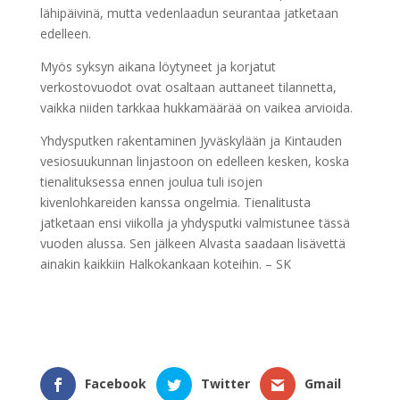
lähipäivinä, mutta vedenlaadun seurantaa jatketaan
edelleen.
Myös syksyn aikana löytyneet ja korjatut
verkostovuodot ovat osaltaan auttaneet tilannetta,
vaikka niiden tarkkaa hukkamäärää on vaikea arvioida.
Yhdysputken rakentaminen Jyväskylään ja Kintauden
vesiosuukunnan linjastoon on edelleen kesken, koska
tienalituksessa ennen joulua tuli isojen
kivenlohkareiden kanssa ongelmia. Tienalitusta
jatketaan ensi viikolla ja yhdysputki valmistunee tässä
vuoden alussa. Sen jälkeen Alvasta saadaan lisävettä
ainakin kaikkiin Halkokankaan koteihin. – SK
Facebook
Twitter
Gmail