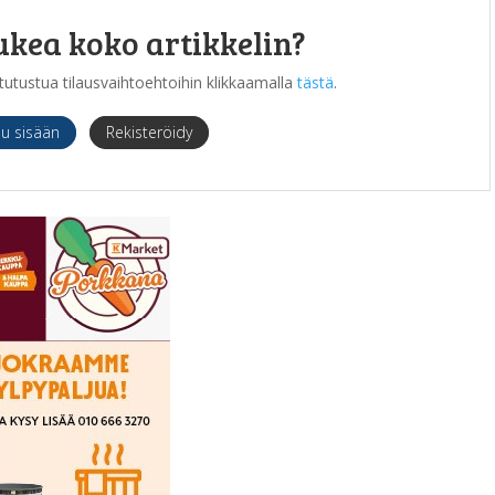
ukea koko artikkelin?
it tutustua tilausvaihtoehtoihin klikkaamalla
tästä
.
du sisään
Rekisteröidy