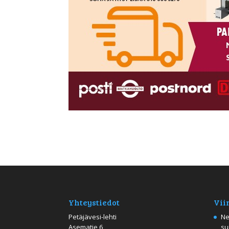
Yhteystiedot
Vii
Petäjävesi-lehti
Ne
Asematie 6
su