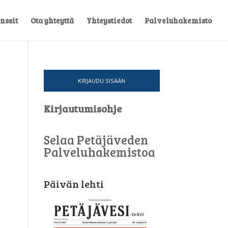
nssit
Ota yhteyttä
Yhteystiedot
Palveluhakemisto
KIRJAUDU SISÄÄN
Kirjautumisohje
Selaa Petäjäveden
Palveluhakemistoa
Päivän lehti