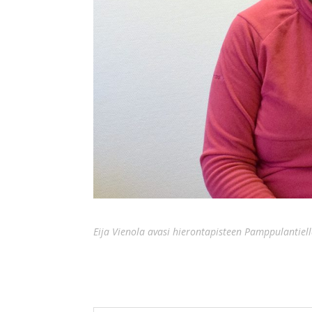
Eija Vienola avasi hierontapisteen Pamppulantiell