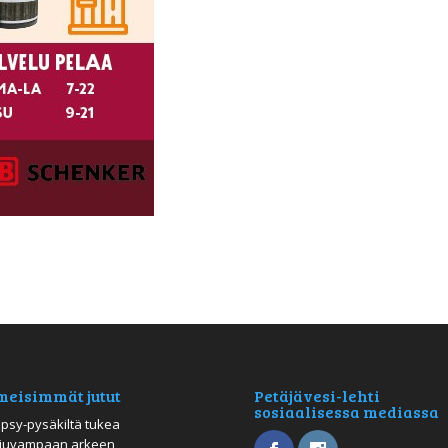
meisimmät jutut
Petäjävesi-lehti
sosiaalisessa mediassa
psy-pysäkiltä tukea
juvampaan arkeen