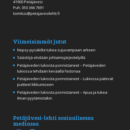
41900 Petäjävesi
Puh.
050 366 7691
toimitus@petajavesilehti.fi
Viimeisimmät jutut
Nepsy-pysäkiltä tukea sujuvampaan arkeen
Säästöjä etsitään johtamisjärjestelyillä
Petäjäveden lukiosta ponnistaneet – Petäjäveden
lukiossa tehdään keväällä historiaa
Petäjäveden lukiosta ponnistaneet – Lukiossa pätevät
puitteet liikkumiseen
Petäjäveden lukiosta ponnistaneet – Apua ja tukea
ilman pyytämistäkin
Petäjävesi-lehti sosiaalisessa
mediassa