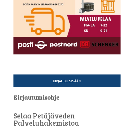
KIRJAUDU SISÄÄN
Kirjautumisohje
Selaa Petäjäveden
Palveluhakemistoa