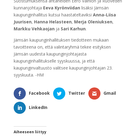
Suostumuksensa antaneiden Eero Vainion ja Ruoveden
kunnanjohtaja
Eeva Kyrönviidan
lisäksi Jämsän
kaupunginhallitus kutsui haastateltaviksi
Anna-Liisa
Juurisen
,
Hanna Helasteen
,
Merja Oleniuksen
,
Markku Vehkaojan
ja
Sari Karhun
.
Jämsän kaupunginhallituksen tiedotteen mukaan
tavoitteena on, että valintaryhmä tekee esityksen
Jämsän uudesta kaupunginjohtajasta
kaupunginhallitukselle syyskuussa, ja että
kaupunginvaltuusto valitsee kaupunginjohtajan 23.
syyskuuta. -HM
Facebook
Twitter
Gmail
LinkedIn
Aiheeseen liittyy