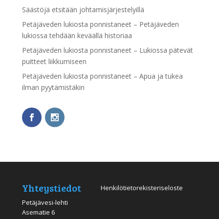
Säästöjä etsitään johtamisjärjestelyillä
Petäjäveden lukiosta ponnistaneet – Petäjäveden
lukiossa tehdään keväällä historiaa
Petäjäveden lukiosta ponnistaneet – Lukiossa pätevät
puitteet liikkumiseen
Petäjäveden lukiosta ponnistaneet – Apua ja tukea
ilman pyytämistäkin
Yhteystiedot
Henkilötietorekisteriseloste
Petäjävesi-lehti
Asematie 6