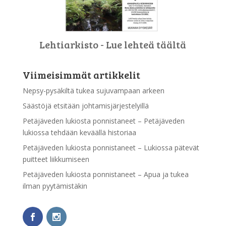
Lehtiarkisto - Lue lehteä täältä
Viimeisimmät artikkelit
Nepsy-pysäkiltä tukea sujuvampaan arkeen
Säästöjä etsitään johtamisjärjestelyillä
Petäjäveden lukiosta ponnistaneet – Petäjäveden
lukiossa tehdään keväällä historiaa
Petäjäveden lukiosta ponnistaneet – Lukiossa pätevät
puitteet liikkumiseen
Petäjäveden lukiosta ponnistaneet – Apua ja tukea
ilman pyytämistäkin