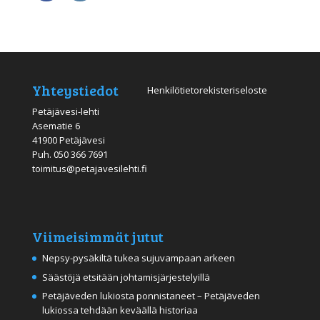
Yhteystiedot
Henkilötietorekisteriseloste
Petäjävesi-lehti
Asematie 6
41900 Petäjävesi
Puh.
050 366 7691
toimitus@petajavesilehti.fi
Viimeisimmät jutut
Nepsy-pysäkiltä tukea sujuvampaan arkeen
Säästöjä etsitään johtamisjärjestelyillä
Petäjäveden lukiosta ponnistaneet – Petäjäveden
lukiossa tehdään keväällä historiaa