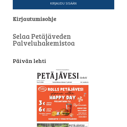
KIRJAUDU SISÄÄN
Kirjautumisohje
Selaa Petäjäveden
Palveluhakemistoa
Päivän lehti