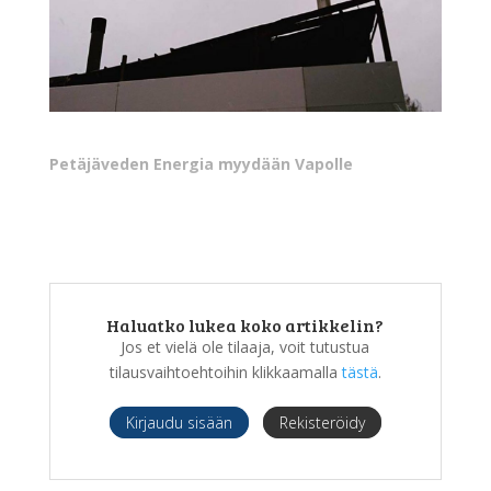
Petäjäveden Energia myydään Vapolle
Haluatko lukea koko artikkelin?
Jos et vielä ole tilaaja, voit tutustua
tilausvaihtoehtoihin klikkaamalla
tästä
.
Kirjaudu sisään
Rekisteröidy