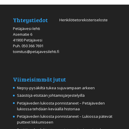
Yhteystiedot
Henkilötietorekisteriseloste
Petäjävesi-lehti
Asematie 6
41900 Petäjävesi
Puh.
050 366 7691
toimitus@petajavesilehti.fi
Viimeisimmät jutut
Nepsy-pysäkiltä tukea sujuvampaan arkeen
Säästöjä etsitään johtamisjärjestelyillä
Petäjäveden lukiosta ponnistaneet – Petäjäveden
lukiossa tehdään keväällä historiaa
Petäjäveden lukiosta ponnistaneet – Lukiossa pätevät
puitteet liikkumiseen