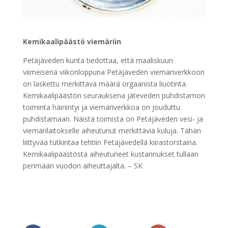
Kemikaalipäästö viemäriin
Petäjäveden kunta tiedottaa, että maaliskuun
viimeisenä viikonloppuna Petäjäveden viemäriverkkoon
on laskettu merkittävä määrä orgaanista liuotinta.
Kemikaalipäästön seurauksena jäteveden puhdistamon
toiminta häiriintyi ja viemäriverkkoa on jouduttu
puhdistamaan. Näistä toimista on Petäjäveden vesi- ja
viemärilaitokselle aiheutunut merkittäviä kuluja. Tähän
liittyvää tutkintaa tehtiin Petäjävedellä kiirastorstaina.
Kemikaalipäästöstä aiheutuneet kustannukset tullaan
perimään vuodon aiheuttajalta. – SK