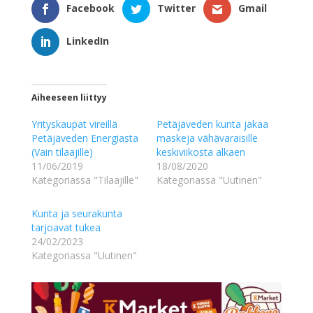
Facebook
Twitter
Gmail
LinkedIn
Aiheeseen liittyy
Yrityskaupat vireillä
Petäjäveden kunta jakaa
Petäjäveden Energiasta
maskeja vähävaraisille
(Vain tilaajille)
keskiviikosta alkaen
11/06/2019
18/08/2020
Kategoriassa "Tilaajille"
Kategoriassa "Uutinen"
Kunta ja seurakunta
tarjoavat tukea
24/02/2023
Kategoriassa "Uutinen"