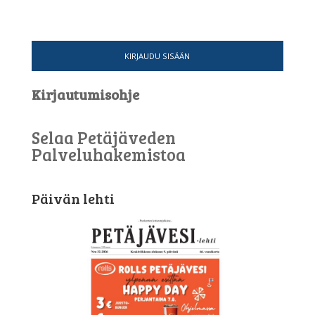
KIRJAUDU SISÄÄN
Kirjautumisohje
Selaa Petäjäveden
Palveluhakemistoa
Päivän lehti