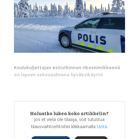
Koulukuljettajan esitutkinnan rikosnimikkeenä
on lapsen seksuaalinena hyväksikäyttö
Haluatko lukea koko artikkelin?
Jos et vielä ole tilaaja, voit tutustua
tilausvaihtoehtoihin klikkaamalla
tästä
.