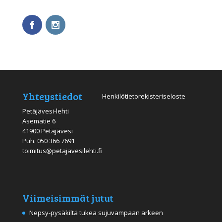
Yhteystiedot
Henkilötietorekisteriseloste
Petäjävesi-lehti
Asematie 6
41900 Petäjävesi
Puh.
050 366 7691
toimitus@petajavesilehti.fi
Viimeisimmät jutut
Nepsy-pysäkiltä tukea sujuvampaan arkeen