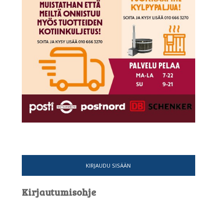
KIRJAUDU SISÄÄN
Kirjautumisohje