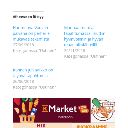
Aiheeseen liittyy
Huomenna Vauvan
Muonaa maalta -
päivänä on perheille
tapahtumassa liikuttiin
mukavaa tekemistä
hyvinvoinnin ja hyvän
27/09/2018
ruuan alkulähteillä
Kategoriassa "Uutinen"
26/11/2018
Kategoriassa "Uutinen"
Kunnan juhlaviikko on
täynnä tapahtumia
26/06/2018
Kategoriassa "Uutinen"