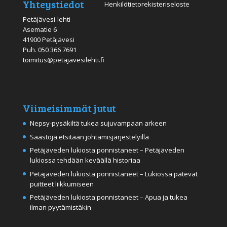
Yhteystiedot
Henkilötietorekisteriseloste
Petäjävesi-lehti
Asematie 6
41900 Petäjävesi
Puh.
050 366 7691
toimitus@petajavesilehti.fi
Viimeisimmät jutut
Nepsy-pysäkiltä tukea sujuvampaan arkeen
Säästöjä etsitään johtamisjärjestelyillä
Petäjäveden lukiosta ponnistaneet – Petäjäveden
lukiossa tehdään keväällä historiaa
Petäjäveden lukiosta ponnistaneet – Lukiossa pätevät
puitteet liikkumiseen
Petäjäveden lukiosta ponnistaneet – Apua ja tukea
ilman pyytämistäkin