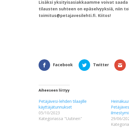
Lisäksi yksityisasiakkaamme voivat saada m
tilausten suhteen on epäselvyyksiä, niin 
toimitus@petajavesilehti.fi. Kiitos!
Facebook
Twitter
Aiheeseen liittyy
Petäjävesi-lehden tilaajille
Heinäkuus
käyttäjätunnukset
Petäjäves
05/10/2023
ilmestymi
Kategoriassa "Uutinen"
29/06/20
Kategoria