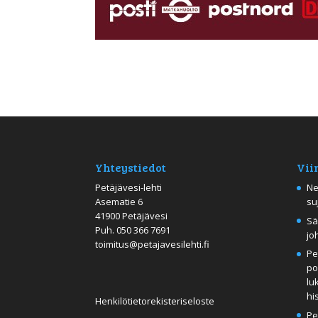
Yhteystiedot
Vii
Petäjävesi-lehti
Ne
Asematie 6
su
41900 Petäjävesi
Sä
Puh.
050 366 7691
jo
toimitus@petajavesilehti.fi
Pe
po
lu
hi
Henkilötietorekisteriseloste
Pe