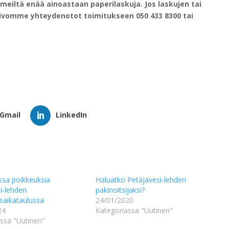
eiltä enää ainoastaan paperilaskuja. Jos laskujen tai
toivomme yhteydenotot toimitukseen 050 433 8300 tai
Gmail
LinkedIn
sa poikkeuksia
Haluatko Petäjävesi-lehden
i-lehden
pakinoitsijaksi?
saikataulussa
24/01/2020
24
Kategoriassa "Uutinen"
ssa "Uutinen"