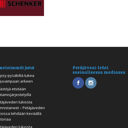
meisimmät jutut
Petäjävesi-lehti
sosiaalisessa mediassa
psy-pysäkiltä tukea
juvampaan arkeen
ästöjä etsitään
htamisjärjestelyillä
täjäveden lukiosta
nnistaneet – Petäjäveden
kiossa tehdään keväällä
storiaa
täjäveden lukiosta