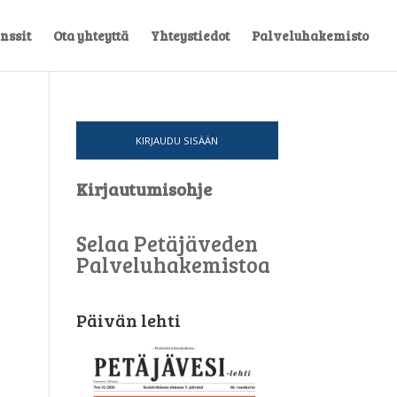
nssit
Ota yhteyttä
Yhteystiedot
Palveluhakemisto
KIRJAUDU SISÄÄN
Kirjautumisohje
Selaa Petäjäveden
Palveluhakemistoa
Päivän lehti