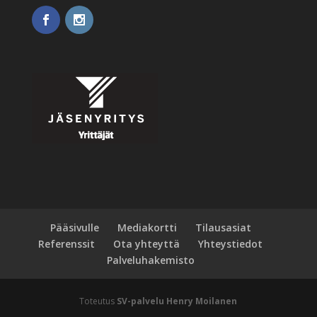
Pääsivulle
Mediakortti
Tilausasiat
Referenssit
Ota yhteyttä
Yhteystiedot
Palveluhakemisto
Toteutus
SV-palvelu Henry Moilanen