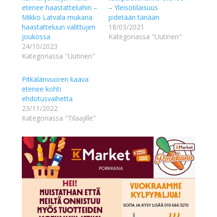
etenee haastatteluihin –
– Yleisötilaisuus
Mikko Latvala mukana
pidetään tänään
haastatteluun valittujen
18/03/2021
joukossa
Kategoriassa "Uutinen"
24/10/2023
Kategoriassa "Uutinen"
Pitkälänvuoren kaava
etenee kohti
ehdotusvaihetta
23/11/2022
Kategoriassa "Tilaajille"