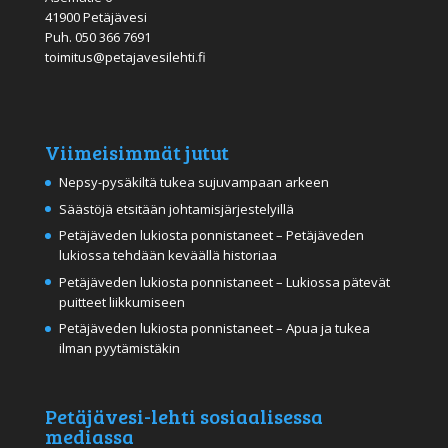
41900 Petäjävesi
Puh.
050 366 7691
toimitus@petajavesilehti.fi
Viimeisimmät jutut
Nepsy-pysäkiltä tukea sujuvampaan arkeen
Säästöjä etsitään johtamisjärjestelyillä
Petäjäveden lukiosta ponnistaneet – Petäjäveden
lukiossa tehdään keväällä historiaa
Petäjäveden lukiosta ponnistaneet – Lukiossa pätevät
puitteet liikkumiseen
Petäjäveden lukiosta ponnistaneet – Apua ja tukea
ilman pyytämistäkin
Petäjävesi-lehti sosiaalisessa
mediassa