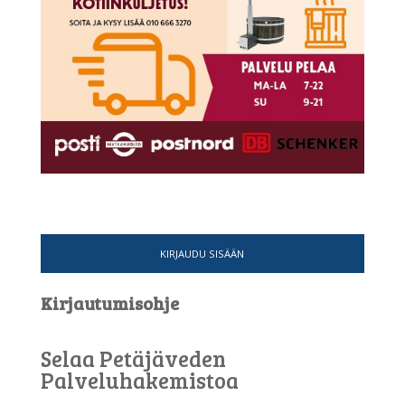
KIRJAUDU SISÄÄN
Kirjautumisohje
Selaa Petäjäveden
Palveluhakemistoa