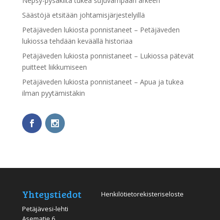
Nepsy-pysäkiltä tukea sujuvampaan arkeen
Säästöjä etsitään johtamisjärjestelyillä
Petäjäveden lukiosta ponnistaneet – Petäjäveden
lukiossa tehdään keväällä historiaa
Petäjäveden lukiosta ponnistaneet – Lukiossa pätevät
puitteet liikkumiseen
Petäjäveden lukiosta ponnistaneet – Apua ja tukea
ilman pyytämistäkin
Yhteystiedot
Henkilötietorekisteriseloste
Petäjävesi-lehti
Asematie 6