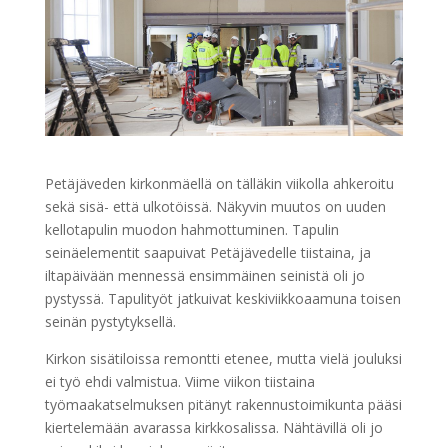
Petäjäveden kirkonmäellä on tälläkin viikolla ahkeroitu
sekä sisä- että ulkotöissä. Näkyvin muutos on uuden
kellotapulin muodon hahmottuminen. Tapulin
seinäelementit saapuivat Petäjävedelle tiistaina, ja
iltapäivään mennessä ensimmäinen seinistä oli jo
pystyssä. Tapulityöt jatkuivat keskiviikkoaamuna toisen
seinän pystytyksellä.
Kirkon sisätiloissa remontti etenee, mutta vielä jouluksi
ei työ ehdi valmistua. Viime viikon tiistaina
työmaakatselmuksen pitänyt rakennustoimikunta pääsi
kiertelemään avarassa kirkkosalissa. Nähtävillä oli jo