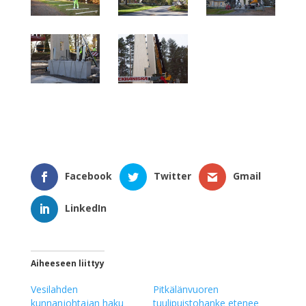
Facebook
Twitter
Gmail
LinkedIn
Aiheeseen liittyy
Vesilahden
Pitkälänvuoren
kunnanjohtajan haku
tuulipuistohanke etenee