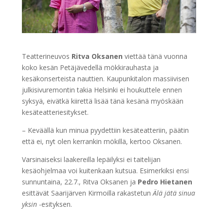
Teatterineuvos
Ritva Oksanen
viettää tänä vuonna
koko kesän Petäjävedellä mökkirauhasta ja
kesäkonserteista nauttien. Kaupunkitalon massiivisen
julkisivuremontin takia Helsinki ei houkuttele ennen
syksyä, eivätkä kiirettä lisää tänä kesänä myöskään
kesäteatteriesitykset.
– Keväällä kun minua pyydettiin kesäteatteriin, päätin
että ei, nyt olen kerrankin mökillä, kertoo Oksanen.
Varsinaiseksi laakereilla lepäilyksi ei taitelijan
kesäohjelmaa voi kuitenkaan kutsua. Esimerkiksi ensi
sunnuntaina, 22.7., Ritva Oksanen ja
Pedro Hietanen
esittävät Saarijärven Kirmoilla rakastetun
Älä jätä sinua
yksin
-esityksen.