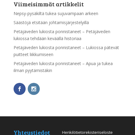
Viimeisimmät artikkelit
Nepsy-pysäkiltä tukea sujuvampaan arkeen
Säästöjä etsitään johtamisjärjestelyillä
Petäjäveden lukiosta ponnistaneet – Petäjäveden
lukiossa tehdään keväällä historiaa
Petäjäveden lukiosta ponnistaneet – Lukiossa pätevät
puitteet liikkumiseen
Petäjäveden lukiosta ponnistaneet – Apua ja tukea
ilman pyytämistäkin
Yhteystiedot
Henkilötietorekisteriseloste