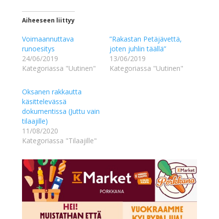
Aiheeseen liittyy
Voimaannuttava
”Rakastan Petäjävettä,
runoesitys
joten juhlin täällä”
24/06/2019
13/06/2019
Kategoriassa "Uutinen"
Kategoriassa "Uutinen"
Oksanen rakkautta
käsittelevässä
dokumentissa (Juttu vain
tilaajille)
11/08/2020
Kategoriassa "Tilaajille"