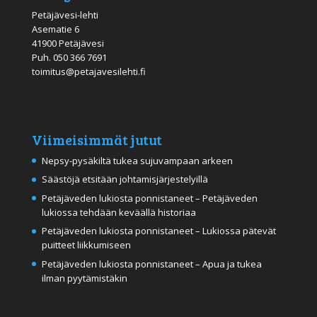
Petäjävesi-lehti
Asematie 6
41900 Petäjävesi
Puh.
050 366 7691
toimitus@petajavesilehti.fi
Viimeisimmät jutut
Nepsy-pysäkiltä tukea sujuvampaan arkeen
Säästöjä etsitään johtamisjärjestelyillä
Petäjäveden lukiosta ponnistaneet – Petäjäveden
lukiossa tehdään keväällä historiaa
Petäjäveden lukiosta ponnistaneet – Lukiossa pätevät
puitteet liikkumiseen
Petäjäveden lukiosta ponnistaneet – Apua ja tukea
ilman pyytämistäkin