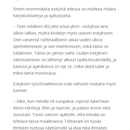
Ennen ensimmäistä esitystä edessä on muhkea määrä
harjoitustunteja ja ajatustyötä.
– Teen edelleen
Älä jätä sinua yksin
–esityksiä aina
silloin tällöin, mutta keskityn myös uuteen esitykseen.
Olen varannut ruhtinaallisesti aikaa uuden ulkoa
opettelemiseen ja sen miettimiseen, mikä tästä on
tullakseen. Tämä on jännin vaihe. Uuden esityksen
valmistaminen on lähtenyt alkuun täällä kesämökillä, ja
käsissä ja ajatuksissa on nyt se, mikä tästä tulee ja
miksi tämä muotoutuu.
Esityksen työstövaiheessa ovat vahvasti mukana myös
tunteet.
– Eilen, kun minulla oli surupäivä, rupesin lukemaan
Ainon tekstejä. Itkin ja nauroin, ja pääsin eroon siitä
surustani. Toisin sanoen ajattelin, että minulla on
tehtävä tässä maailmassa. Tehtäväni on tuoda
ihmisten tuntoja näyttämölle ja elää niitä ihmisten