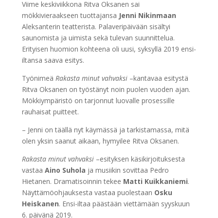
Viime keskiviikkona Ritva Oksanen sai
mökkivieraakseen tuottajansa
Jenni Nikinmaan
Aleksanterin teatterista. Palaveripäivään sisältyi
saunomista ja uimista sekä tulevan suunnittelua.
Erityisen huomion kohteena oli uusi, syksyllä 2019 ensi-
iltansa saava esitys.
Työnimeä
Rakasta minut vahvaksi
–kantavaa esitystä
Ritva Oksanen on työstänyt noin puolen vuoden ajan.
Mökkiympäristö on tarjonnut luovalle prosessille
rauhaisat puitteet.
– Jenni on täällä nyt käymässä ja tarkistamassa, mitä
olen yksin saanut aikaan, hymyilee Ritva Oksanen.
Rakasta minut vahvaksi
–esityksen käsikirjoituksesta
vastaa
Aino Suhola
ja musiikin sovittaa Pedro
Hietanen. Dramatisoinnin tekee
Matti Kuikkaniemi
.
Näyttämöohjauksesta vastaa puolestaan
Osku
Heiskanen
. Ensi-iltaa päästään viettämään syyskuun
6. päivänä 2019.