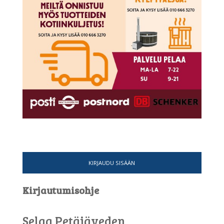
KIRJAUDU SISÄÄN
Kirjautumisohje
Selaa Petäjäveden