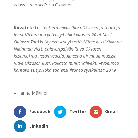
kanssa, sanoo Ritva Oksanen.
Kuvateksti:
Teatterineuvos Ritva Oksasen ja tuottaja
Jenni Nikinmaan yhteistyö alkoi vuonna 2014
Meri
Oulussa Tankki täyteen -esityksestä
. Viime keskiviikkona
Nikinmaa vietti palaveripäivän Ritva Oksasen
kesämökillä Petäjävedellä. Aiheena oli muun muassa
Ritva Oksasen uusi,
Rakasta minut vahvaksi
–työnimeä
kantava esitys, joka saa ensi-iltansa syyskuussa 2019.
– Hanna Mäkinen
Facebook
Twitter
Gmail
LinkedIn