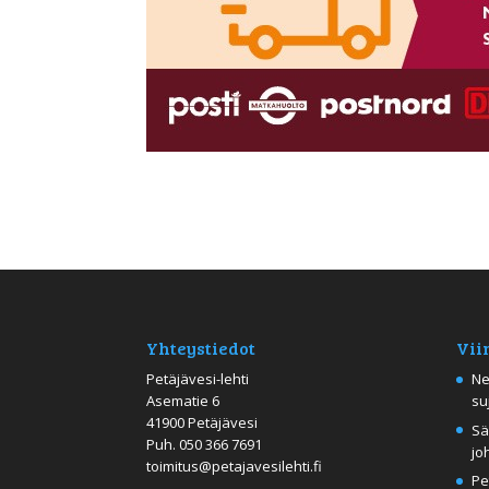
Yhteystiedot
Vii
Petäjävesi-lehti
Ne
Asematie 6
su
41900 Petäjävesi
Sä
Puh.
050 366 7691
jo
toimitus@petajavesilehti.fi
Pe