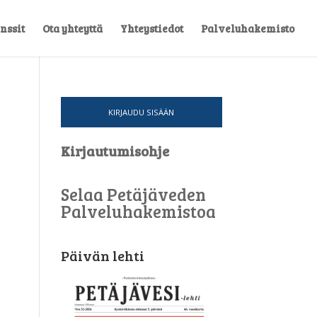
nssit
Ota yhteyttä
Yhteystiedot
Palveluhakemisto
KIRJAUDU SISÄÄN
Kirjautumisohje
Selaa Petäjäveden
Palveluhakemistoa
Päivän lehti