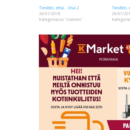
Tiesitkö, että… Osa 2
Tiesitkö,
26/01/2018
26/01/20
Kategoriassa "Uutinen"
Kategoria