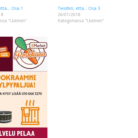
 että… Osa 1
Tiesitkö, että… Osa 3
18
26/01/2018
ssa "Uutinen"
Kategoriassa "Uutinen"