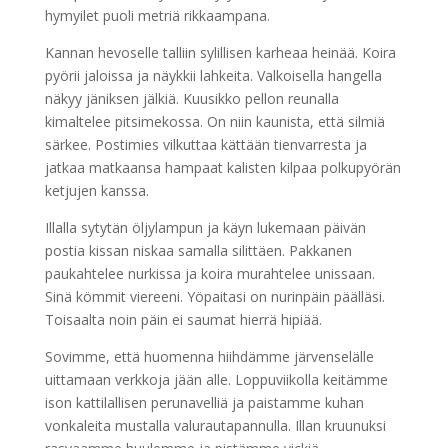
hymyilet puoli metriä rikkaampana.
Kannan hevoselle talliin sylillisen karheaa heinää. Koira
pyörii jaloissa ja näykkii lahkeita. Valkoisella hangella
näkyy jäniksen jälkiä. Kuusikko pellon reunalla
kimaltelee pitsimekossa. On niin kaunista, että silmiä
särkee. Postimies vilkuttaa kättään tienvarresta ja
jatkaa matkaansa hampaat kalisten kilpaa polkupyörän
ketjujen kanssa.
Illalla sytytän öljylampun ja käyn lukemaan päivän
postia kissan niskaa samalla silittäen. Pakkanen
paukahtelee nurkissa ja koira murahtelee unissaan.
Sinä kömmit viereeni. Yöpaitasi on nurinpäin päälläsi.
Toisaalta noin päin ei saumat hierrä hipiää.
Sovimme, että huomenna hiihdämme järvenselälle
uittamaan verkkoja jään alle. Loppuviikolla keitämme
ison kattilallisen perunavelliä ja paistamme kuhan
vonkaleita mustalla valurautapannulla. Illan kruunuksi