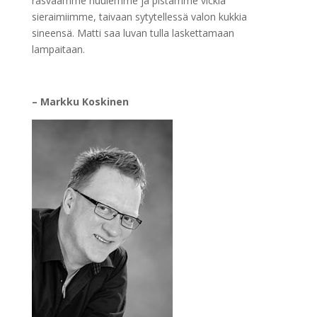
rasvaamme huulemme ja pistämme vickiä
sieraimiimme, taivaan sytytellessä valon kukkia
sineensä. Matti saa luvan tulla laskettamaan
lampaitaan.
– Markku Koskinen