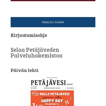
KIRJAUDU SISÄÄN
Kirjautumisohje
Selaa Petäjäveden
Palveluhakemistoa
Päivän lehti