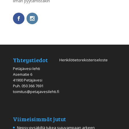
ilman pyytämistäkin
Yhteystiedot
Henkilötietorekisteriseloste
Petäjävesi-lehti
Asematie 6
41900 Petäjävesi
Puh.
050 366 7691
toimitus@petajavesilehti.fi
Viimeisimmät jutut
Nepsy-pysäkiltä tukea sujuvampaan arkeen