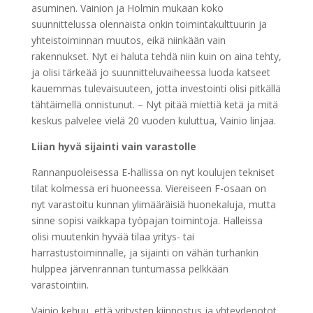
asuminen. Vainion ja Holmin mukaan koko
suunnittelussa olennaista onkin toimintakulttuurin ja
yhteistoiminnan muutos, eikä niinkään vain
rakennukset. Nyt ei haluta tehdä niin kuin on aina tehty,
ja olisi tärkeää jo suunnitteluvaiheessa luoda katseet
kauemmas tulevaisuuteen, jotta investointi olisi pitkällä
tähtäimellä onnistunut. – Nyt pitää miettiä ketä ja mitä
keskus palvelee vielä 20 vuoden kuluttua, Vainio linjaa.
Liian hyvä sijainti vain varastolle
Rannanpuoleisessa E-hallissa on nyt koulujen tekniset
tilat kolmessa eri huoneessa. Viereiseen F-osaan on
nyt varastoitu kunnan ylimääräisiä huonekaluja, mutta
sinne sopisi vaikkapa työpajan toimintoja. Halleissa
olisi muutenkin hyvää tilaa yritys- tai
harrastustoiminnalle, ja sijainti on vähän turhankin
hulppea järvenrannan tuntumassa pelkkään
varastointiin.
Vainio kehuu, että yritysten kiinnostus ja yhteydenotot