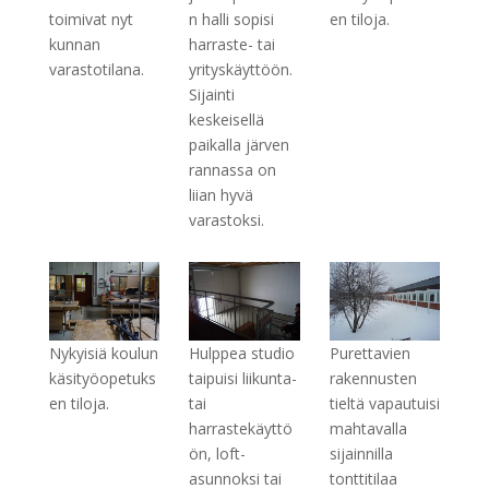
toimivat nyt
n halli sopisi
en tiloja.
kunnan
harraste- tai
varastotilana.
yrityskäyttöön.
Sijainti
keskeisellä
paikalla järven
rannassa on
liian hyvä
varastoksi.
Nykyisiä koulun
Hulppea studio
Purettavien
käsityöopetuks
taipuisi liikunta-
rakennusten
en tiloja.
tai
tieltä vapautuisi
harrastekäyttö
mahtavalla
ön, loft-
sijainnilla
asunnoksi tai
tonttitilaa