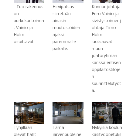
- Tuo rakennus
Hirvipatsas
Kunnanjohtaja
on
siirretään
Eero Vainio ja
purkukuntoinen
ainakin
sivistystoimenj
, Vainio ja
muutostöiden
ohtaja Timo
Holm
ajaksi
Holm
osoittavat.
paremmalle
luotsaavat
paikalle.
muun
johtoryhmän
kanssa entisen
oppilaitostiloje
n
suunnittelutyöt
ä.
Tyhjillään
Tämä
Nykyisiä koulun
olevat hallit
järvenpuoleine
käsityöopetuks