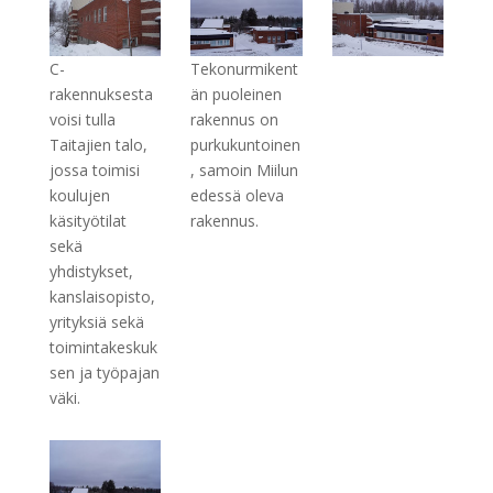
C-
Tekonurmikent
rakennuksesta
än puoleinen
voisi tulla
rakennus on
Taitajien talo,
purkukuntoinen
jossa toimisi
, samoin Miilun
koulujen
edessä oleva
käsityötilat
rakennus.
sekä
yhdistykset,
kanslaisopisto,
yrityksiä sekä
toimintakeskuk
sen ja työpajan
väki.