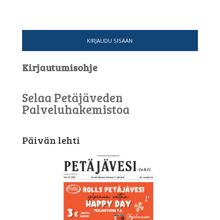
KIRJAUDU SISÄÄN
Kirjautumisohje
Selaa Petäjäveden
Palveluhakemistoa
Päivän lehti