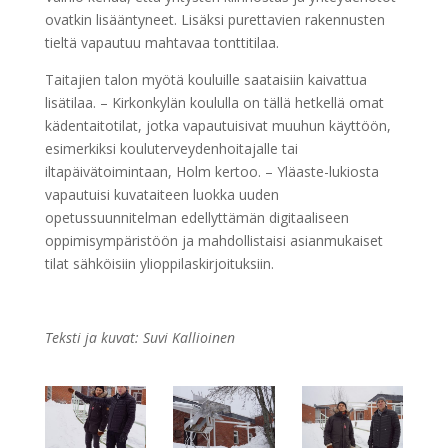
ovatkin lisääntyneet. Lisäksi purettavien rakennusten
tieltä vapautuu mahtavaa tonttitilaa.
Taitajien talon myötä kouluille saataisiin kaivattua
lisätilaa. – Kirkonkylän koululla on tällä hetkellä omat
kädentaitotilat, jotka vapautuisivat muuhun käyttöön,
esimerkiksi kouluterveydenhoitajalle tai
iltapäivätoimintaan, Holm kertoo. – Yläaste-lukiosta
vapautuisi kuvataiteen luokka uuden
opetussuunnitelman edellyttämän digitaaliseen
oppimisympäristöön ja mahdollistaisi asianmukaiset
tilat sähköisiin ylioppilaskirjoituksiin.
Teksti ja kuvat: Suvi Kallioinen