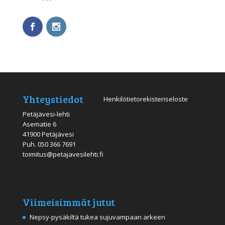
Yhteystiedot
Henkilötietorekisteriseloste
Petäjävesi-lehti
Asematie 6
41900 Petäjävesi
Puh.
050 366 7691
toimitus@petajavesilehti.fi
Viimeisimmät jutut
Nepsy-pysäkiltä tukea sujuvampaan arkeen