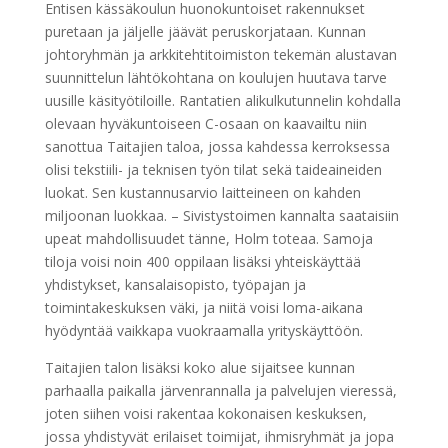
Entisen kässäkoulun huonokuntoiset rakennukset
puretaan ja jäljelle jäävät peruskorjataan. Kunnan
johtoryhmän ja arkkitehtitoimiston tekemän alustavan
suunnittelun lähtökohtana on koulujen huutava tarve
uusille käsityötiloille. Rantatien alikulkutunnelin kohdalla
olevaan hyväkuntoiseen C-osaan on kaavailtu niin
sanottua Taitajien taloa, jossa kahdessa kerroksessa
olisi tekstiili- ja teknisen työn tilat sekä taideaineiden
luokat. Sen kustannusarvio laitteineen on kahden
miljoonan luokkaa. – Sivistystoimen kannalta saataisiin
upeat mahdollisuudet tänne, Holm toteaa. Samoja
tiloja voisi noin 400 oppilaan lisäksi yhteiskäyttää
yhdistykset, kansalaisopisto, työpajan ja
toimintakeskuksen väki, ja niitä voisi loma-aikana
hyödyntää vaikkapa vuokraamalla yrityskäyttöön.
Taitajien talon lisäksi koko alue sijaitsee kunnan
parhaalla paikalla järvenrannalla ja palvelujen vieressä,
joten siihen voisi rakentaa kokonaisen keskuksen,
jossa yhdistyvät erilaiset toimijat, ihmisryhmät ja jopa