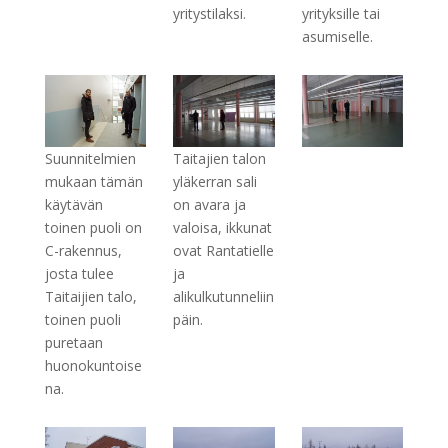
yritystilaksi.
yrityksille tai
asumiselle.
Suunnitelmien
Taitajien talon
mukaan tämän
yläkerran sali
käytävän
on avara ja
toinen puoli on
valoisa, ikkunat
C-rakennus,
ovat Rantatielle
josta tulee
ja
Taitaijien talo,
alikulkutunneliin
toinen puoli
päin.
puretaan
huonokuntoise
na.