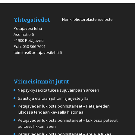
Yhteystiedot
Henkilötietorekisteriseloste
Petäjävesi-lehti
Asematie 6
41900 Petäjävesi
Puh.
050 366 7691
toimitus@petajavesilehti.fi
Viimeisimmät jutut
Nepsy-pysäkiltä tukea sujuvampaan arkeen
Säästöjä etsitään johtamisjärjestelyillä
Petäjäveden lukiosta ponnistaneet – Petäjäveden
lukiossa tehdään keväällä historiaa
Petäjäveden lukiosta ponnistaneet – Lukiossa pätevät
puitteet liikkumiseen
Petäjäveden lukiosta ponnistaneet – Apua ja tukea