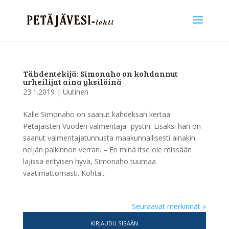
Tähdentekijä: Simonaho on kohdannut
urheilijat aina yksilöinä
23.1.2019
|
Uutinen
Kalle Simonaho on saanut kahdeksan kertaa
Petäjäisten Vuoden valmentaja -pystin. Lisäksi hän on
saanut valmentajatunnusta maakunnallisesti ainakin
neljän palkinnon verran. – En minä itse ole missään
lajissa erityisen hyvä, Simonaho tuumaa
vaatimattomasti. Kohta...
Seuraavat merkinnät »
KIRJAUDU SISÄÄN