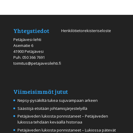
Yhteystiedot
Henkilötietorekisteriseloste
Petäjävesi-lehti
Asematie 6
41900 Petäjävesi
Puh.
050 366 7691
toimitus@petajavesilehti.fi
Viimeisimmät jutut
Nepsy-pysäkiltä tukea sujuvampaan arkeen
Säästöjä etsitään johtamisjärjestelyillä
Petäjäveden lukiosta ponnistaneet – Petäjäveden
lukiossa tehdään keväällä historiaa
Petäjäveden lukiosta ponnistaneet – Lukiossa pätevät