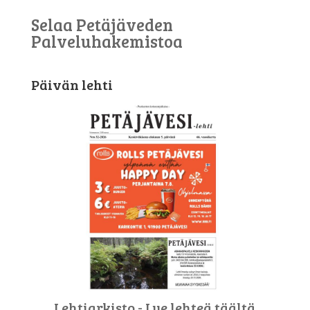
Selaa Petäjäveden
Palveluhakemistoa
Päivän lehti
Lehtiarkisto - Lue lehteä täältä