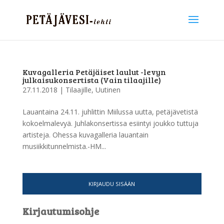
Kuvagalleria Petäjäiset laulut -levyn
julkaisukonsertista (Vain tilaajille)
27.11.2018
|
Tilaajille
,
Uutinen
Lauantaina 24.11. juhlittin Miilussa uutta, petäjävetistä
kokoelmalevyä. Juhlakonsertissa esiintyi joukko tuttuja
artisteja. Ohessa kuvagalleria lauantain
musiikkitunnelmista.-HM...
KIRJAUDU SISÄÄN
Kirjautumisohje