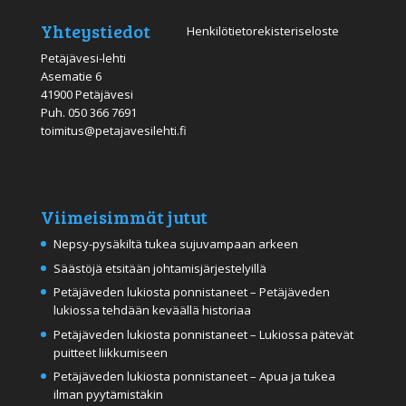
Yhteystiedot
Henkilötietorekisteriseloste
Petäjävesi-lehti
Asematie 6
41900 Petäjävesi
Puh.
050 366 7691
toimitus@petajavesilehti.fi
Viimeisimmät jutut
Nepsy-pysäkiltä tukea sujuvampaan arkeen
Säästöjä etsitään johtamisjärjestelyillä
Petäjäveden lukiosta ponnistaneet – Petäjäveden
lukiossa tehdään keväällä historiaa
Petäjäveden lukiosta ponnistaneet – Lukiossa pätevät
puitteet liikkumiseen
Petäjäveden lukiosta ponnistaneet – Apua ja tukea
ilman pyytämistäkin