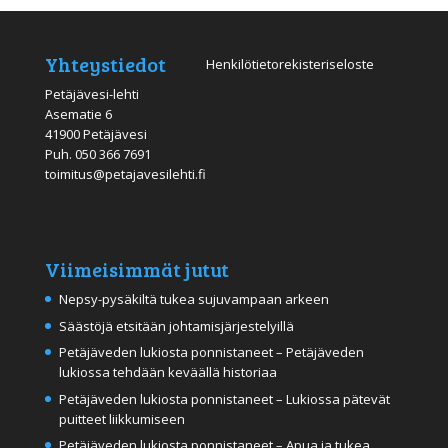
Yhteystiedot
Henkilötietorekisteriseloste
Petäjävesi-lehti
Asematie 6
41900 Petäjävesi
Puh.
050 366 7691
toimitus@petajavesilehti.fi
Viimeisimmät jutut
Nepsy-pysäkiltä tukea sujuvampaan arkeen
Säästöjä etsitään johtamisjärjestelyillä
Petäjäveden lukiosta ponnistaneet – Petäjäveden
lukiossa tehdään keväällä historiaa
Petäjäveden lukiosta ponnistaneet – Lukiossa pätevät
puitteet liikkumiseen
Petäjäveden lukiosta ponnistaneet – Apua ja tukea