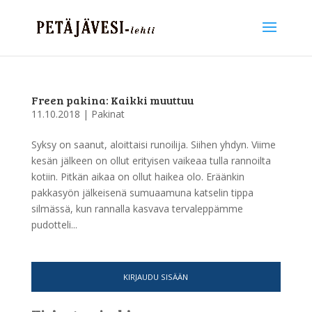
Freen pakina: Kaikki muuttuu
11.10.2018
|
Pakinat
Syksy on saanut, aloittaisi runoilija. Siihen yhdyn. Viime
kesän jälkeen on ollut erityisen vaikeaa tulla rannoilta
kotiin. Pitkän aikaa on ollut haikea olo. Eräänkin
pakkasyön jälkeisenä sumuaamuna katselin tippa
silmässä, kun rannalla kasvava tervaleppämme
pudotteli...
KIRJAUDU SISÄÄN