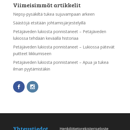
Viimeisimmät artikkelit
Nepsy-pysäkiltä tukea sujuvampaan arkeen
Säästöjä etsitään johtamisjärjestelyillä
Petäjäveden lukiosta ponnistaneet – Petäjäveden
lukiossa tehdään keväällä historiaa
Petäjäveden lukiosta ponnistaneet – Lukiossa pätevät
puitteet liikkumiseen
Petäjäveden lukiosta ponnistaneet – Apua ja tukea
ilman pyytämistäkin
Yhteystiedot
Henkilötietorekisteriseloste