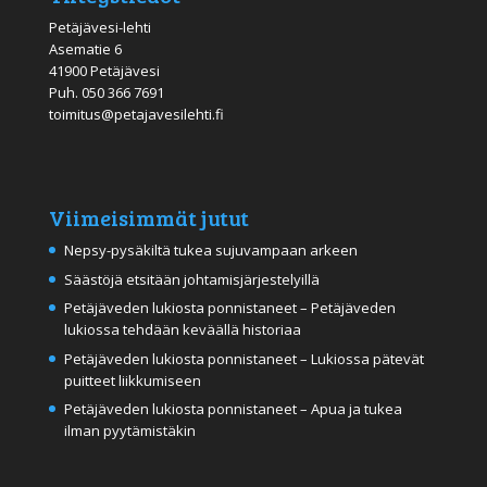
Petäjävesi-lehti
Asematie 6
41900 Petäjävesi
Puh.
050 366 7691
toimitus@petajavesilehti.fi
Viimeisimmät jutut
Nepsy-pysäkiltä tukea sujuvampaan arkeen
Säästöjä etsitään johtamisjärjestelyillä
Petäjäveden lukiosta ponnistaneet – Petäjäveden
lukiossa tehdään keväällä historiaa
Petäjäveden lukiosta ponnistaneet – Lukiossa pätevät
puitteet liikkumiseen
Petäjäveden lukiosta ponnistaneet – Apua ja tukea
ilman pyytämistäkin