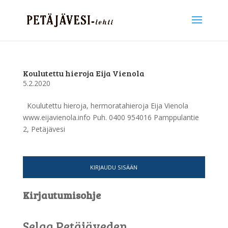
Koulutettu hieroja Eija Vienola
5.2.2020
Koulutettu hieroja, hermoratahieroja Eija Vienola
www.eijavienola.info Puh. 0400 954016 Pamppulantie
2, Petäjävesi
KIRJAUDU SISÄÄN
Kirjautumisohje
Selaa Petäjäveden