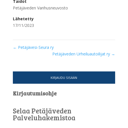
Taidot
Petäjäveden Vanhusneuvosto
Lähetetty
17/11/2023
←
Petäjävesi-Seura ry
Petäjäveden Urheiluautoilijat ry
→
KIRJAUDU SISÄÄN
Kirjautumisohje
Selaa Petäjäveden
Palveluhakemistoa