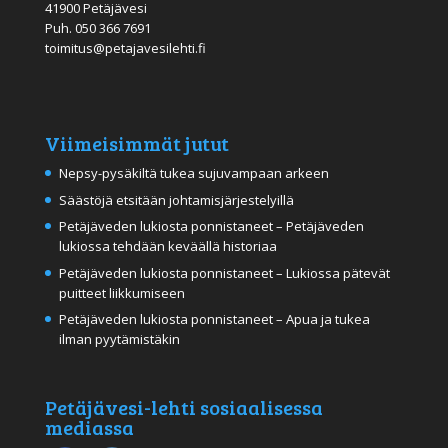
41900 Petäjävesi
Puh.
050 366 7691
toimitus@petajavesilehti.fi
Viimeisimmät jutut
Nepsy-pysäkiltä tukea sujuvampaan arkeen
Säästöjä etsitään johtamisjärjestelyillä
Petäjäveden lukiosta ponnistaneet – Petäjäveden
lukiossa tehdään keväällä historiaa
Petäjäveden lukiosta ponnistaneet – Lukiossa pätevät
puitteet liikkumiseen
Petäjäveden lukiosta ponnistaneet – Apua ja tukea
ilman pyytämistäkin
Petäjävesi-lehti sosiaalisessa
mediassa