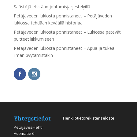
Säästöjä etsitään johtamisjärjestelyillä
Petäjäveden lukiosta ponnistaneet – Petäjäveden
lukiossa tehdään keväällä historiaa
Petäjäveden lukiosta ponnistaneet – Lukiossa pätevät
puitteet liikkumiseen
Petäjäveden lukiosta ponnistaneet – Apua ja tukea
ilman pyytämistäkin
Yhteystiedot
Henkilötietorekisteriseloste
Petäjävesi-lehti
Asematie 6